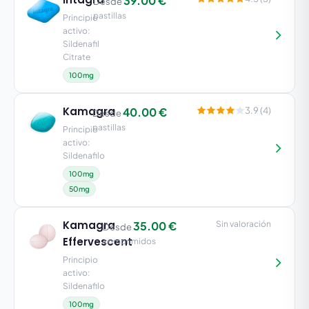
39.00 €
Desde
pastillas
Principio
activo:
Sildenafil
Citrate
100mg
Kamagra
40.00 €
3.9 (4)
Desde
pastillas
Principio
activo:
Sildenafilo
100mg
50mg
Kamagra
35.00 €
Sin valoración
Desde
Effervescent
comprimidos
Principio
activo:
Sildenafilo
100mg