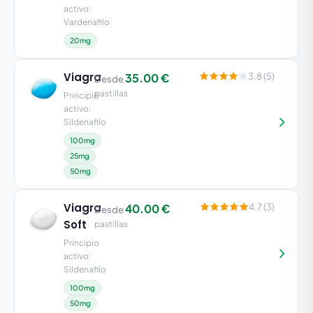
activo:
Vardenafilo
20mg
Viagra
35.00 €
3.8 (5)
Desde
pastillas
Principio
activo:
Sildenafilo
100mg
25mg
50mg
Viagra
40.00 €
4.7 (3)
Desde
Soft
pastillas
Principio
activo:
Sildenafilo
100mg
50mg