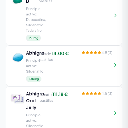
D
pastillas
Principio
activo:
Dapoxetina,
Sildenafilo,
Tadalafilo
160mg
Abhigra
14.00 €
4.8 (3)
Desde
pastillas
Principio
activo:
Sildenafilo
100mg
Abhigra
111.18 €
4.5 (3)
Desde
Oral
pastillas
Jelly
Principio
activo:
Sildenafilo