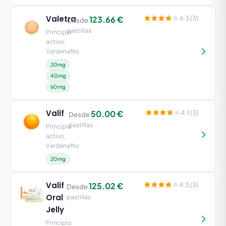
Valetra
123.66 €
4.3 (3)
Desde
pastillas
Principio
activo:
Vardenafilo
20mg
40mg
60mg
Valif
50.00 €
4.1 (3)
Desde
pastillas
Principio
activo:
Vardenafilo
20mg
Valif
125.02 €
4.3 (3)
Desde
Oral
pastillas
Jelly
Principio