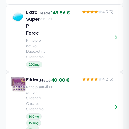
Extra
149.56 €
4.3 (3)
Desde
Super
pastillas
P
Force
Principio
activo:
Dapoxetina,
Sildenafilo
200mg
Fildena
40.00 €
4.2 (3)
Desde
pastillas
Principio
activo:
Sildenafil
Citrate,
Sildenafilo
100mg
150mg