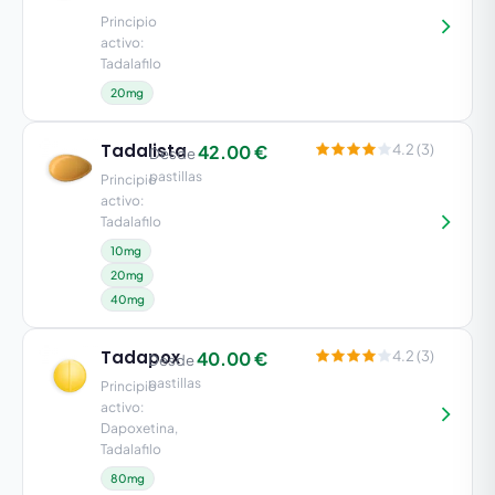
Principio
activo:
Tadalafilo
20mg
Tadalista
42.00 €
4.2 (3)
Desde
pastillas
Principio
activo:
Tadalafilo
10mg
20mg
40mg
Tadapox
40.00 €
4.2 (3)
Desde
pastillas
Principio
activo:
Dapoxetina,
Tadalafilo
80mg