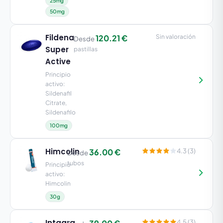
25mg
50mg
Fildena
120.21 €
Sin valoración
Desde
Super
pastillas
Active
Principio
activo:
Sildenafil
Citrate,
Sildenafilo
100mg
Himcolin
36.00 €
4.3 (3)
Desde
tubos
Principio
activo:
Himcolin
30g
Intagra
4.5 (3)