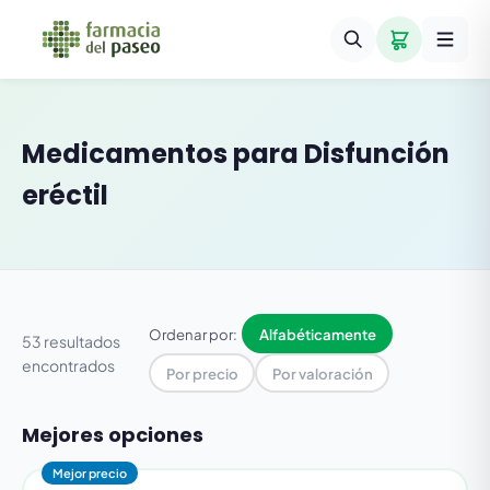
Medicamentos para
Disfunción
eréctil
Ordenar por:
Alfabéticamente
53 resultados
encontrados
Por precio
Por valoración
Mejores opciones
Mejor precio