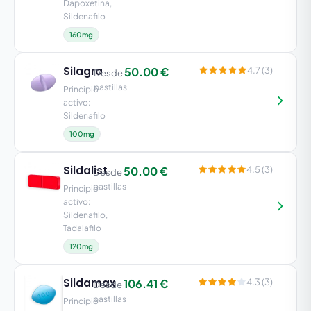
Dapoxetina,
Sildenafilo
160mg
Silagra
50.00 €
4.7 (3)
Desde
pastillas
Principio
activo:
Sildenafilo
100mg
Sildalist
50.00 €
4.5 (3)
Desde
pastillas
Principio
activo:
Sildenafilo,
Tadalafilo
120mg
Sildamax
106.41 €
4.3 (3)
Desde
pastillas
Principio