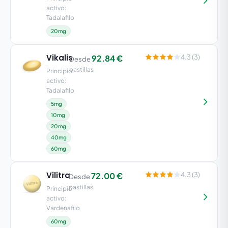
activo:
Tadalafilo
20mg
Vikalis
92.84 €
4.3 (3)
Desde
pastillas
Principio
activo:
Tadalafilo
5mg
10mg
20mg
40mg
60mg
Vilitra
72.00 €
4.3 (3)
Desde
pastillas
Principio
activo:
Vardenafilo
60mg