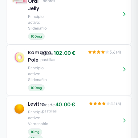
Oral
sobres
Jelly
Principio
activo:
Sildenafilo
100mg
Kamagra
102.00 €
3.6 (4)
Desde
Polo
pastillas
Principio
activo:
Sildenafilo
100mg
Levitra
40.00 €
4.1 (5)
Desde
pastillas
Principio
activo:
Vardenafilo
10mg