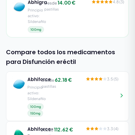
Abhigra
14.00 €
4.8 (3)
Desde
pastillas
Principio
activo:
Sildenafilo
100mg
Compare todos los medicamentos
para Disfunción eréctil
Abhiforce
62.18 €
3.5 (5)
Desde
pastillas
Principio
activo:
Sildenafilo
100mg
150mg
Abhiforce-
112.62 €
3.3 (4)
Desde