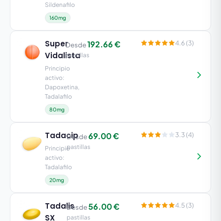
Sildenafilo
160mg
Super
192.66 €
4.6 (3)
Desde
Vidalista
pastillas
Principio
activo:
Dapoxetina,
Tadalafilo
80mg
Tadacip
69.00 €
3.3 (4)
Desde
pastillas
Principio
activo:
Tadalafilo
20mg
Tadalis
56.00 €
4.5 (3)
Desde
SX
pastillas