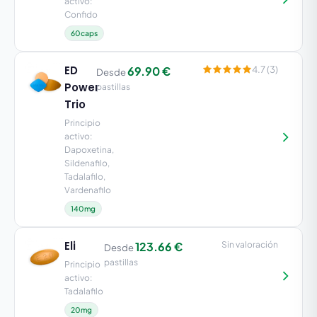
activo:
Confido
60caps
ED
69.90 €
4.7 (3)
Desde
Power
pastillas
Trio
Principio
activo:
Dapoxetina,
Sildenafilo,
Tadalafilo,
Vardenafilo
140mg
Eli
123.66 €
Sin valoración
Desde
pastillas
Principio
activo:
Tadalafilo
20mg