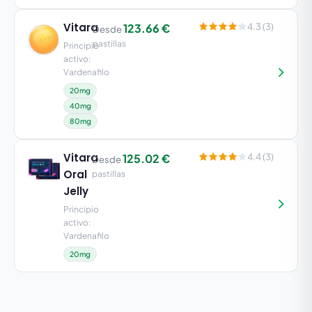
Vitara
123.66 €
4.3 (3)
Desde
pastillas
Principio
activo:
Vardenafilo
20mg
40mg
80mg
Vitara
125.02 €
4.4 (3)
Desde
Oral
pastillas
Jelly
Principio
activo:
Vardenafilo
20mg