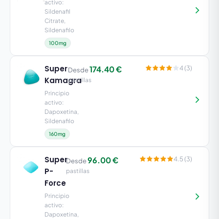
activo:
Sildenafil
Citrate,
Sildenafilo
100mg
Super
174.40 €
4 (3)
Desde
Kamagra
pastillas
Principio
activo:
Dapoxetina,
Sildenafilo
160mg
Super
96.00 €
4.5 (3)
Desde
P-
pastillas
Force
Principio
activo:
Dapoxetina,