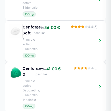
activo:
Sildenafilo
100mg
Cenforce
36.00 €
4.4 (3)
Desde
Soft
pastillas
Principio
activo:
Sildenafilo
100mg
Cenforce-
41.00 €
4 (5)
Desde
D
pastillas
Principio
activo:
Dapoxetina,
Sildenafilo,
Tadalafilo
160mg