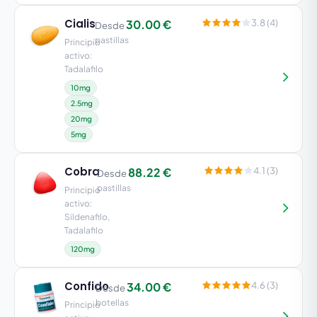
Cialis
30.00 €
3.8 (4)
Desde
pastillas
Principio
activo:
Tadalafilo
10mg
2.5mg
20mg
5mg
Cobra
88.22 €
4.1 (3)
Desde
pastillas
Principio
activo:
Sildenafilo,
Tadalafilo
120mg
Confido
34.00 €
4.6 (3)
Desde
botellas
Principio