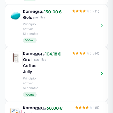
Kamagra
150.00 €
3.9 (5)
Desde
Gold
pastillas
Principio
activo:
Sildenafilo
100mg
Kamagra
104.18 €
3.8 (4)
Desde
Oral
pastillas
Coffee
Jelly
Principio
activo:
Sildenafilo
100mg
Kamagra
60.00 €
4 (5)
Desde