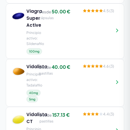
Viagra
50.00 €
4.5 (3)
Desde
Super
cápsulas
Active
Principio
activo:
Sildenafilo
100mg
Vidalista
40.00 €
4.6 (3)
Desde
pastillas
Principio
activo:
Tadalafilo
40mg
5mg
Vidalista
157.13 €
4.4 (3)
Desde
CT
pastillas
Principio