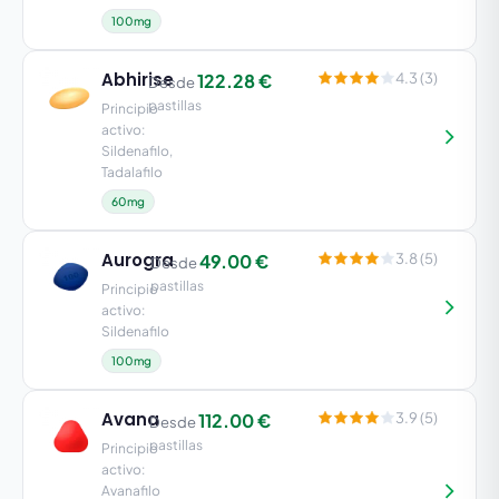
100mg
Abhirise
122.28 €
4.3 (3)
Desde
pastillas
Principio
activo:
Sildenafilo,
Tadalafilo
60mg
Aurogra
49.00 €
3.8 (5)
Desde
pastillas
Principio
activo:
Sildenafilo
100mg
Avana
112.00 €
3.9 (5)
Desde
pastillas
Principio
activo:
Avanafilo