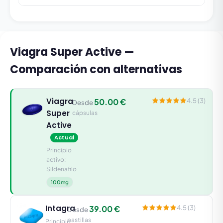
Viagra Super Active —
Comparación con alternativas
Viagra
50.00 €
4.5 (3)
Desde
Super
cápsulas
Active
Actual
Principio
activo:
Sildenafilo
100mg
Intagra
39.00 €
4.5 (3)
Desde
pastillas
Principio