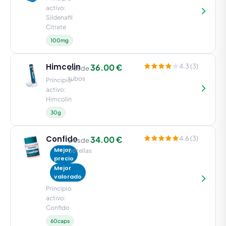
activo:
Sildenafil
Citrate
100mg
Himcolin
36.00 €
4.3 (3)
Desde
tubos
Principio
activo:
Himcolin
30g
Confido
34.00 €
4.6 (3)
Desde
Mejor
botellas
precio
Mejor
valorado
Principio
activo:
Confido
60caps