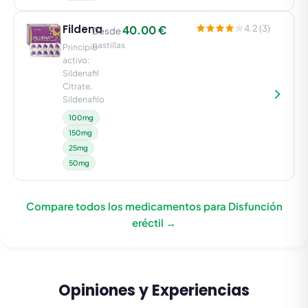
Fildena
40.00 €
4.2 (3)
Desde
pastillas
Principio
activo:
Sildenafil
Citrate,
Sildenafilo
100mg
150mg
25mg
50mg
Compare todos los medicamentos para Disfunción
eréctil →
Opiniones y Experiencias