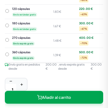
-60%
120 cápsulas
220.00 €
120 cápsulas
1.83 €
-63%
Envío estándar gratis
180 cápsulas
300.00 €
180 cápsulas
1.67 €
-67%
Envío estándar gratis
270 cápsulas
400.00 €
270 cápsulas
1.48 €
-70%
Envío exprés gratis
360 cápsulas
500.00 €
360 cápsulas
1.39 €
-72%
Envío exprés gratis
Envío gratis en pedidos
200.00
, envío exprés gratis
300.00
desde
€
desde
€
−
+
Añadir al carrito