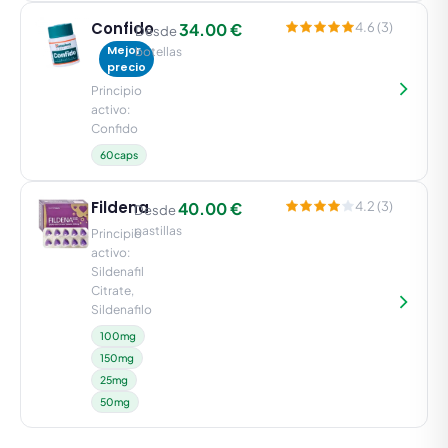
Confido
34.00 €
4.6 (3)
Desde
Mejor
botellas
precio
Principio
activo:
Confido
60caps
Fildena
40.00 €
4.2 (3)
Desde
pastillas
Principio
activo:
Sildenafil
Citrate,
Sildenafilo
100mg
150mg
25mg
50mg