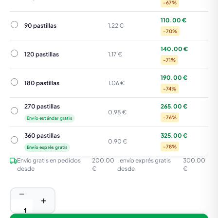
-67%
110.00 €
90 pastillas
90 pastillas
1.22 €
-70%
140.00 €
120 pastillas
120 pastillas
1.17 €
-71%
190.00 €
180 pastillas
180 pastillas
1.06 €
-74%
270 pastillas
265.00 €
270 pastillas
0.98 €
-76%
Envío estándar gratis
360 pastillas
325.00 €
360 pastillas
0.90 €
-78%
Envío exprés gratis
Envío gratis en pedidos
200.00
, envío exprés gratis
300.00
desde
€
desde
€
−
+