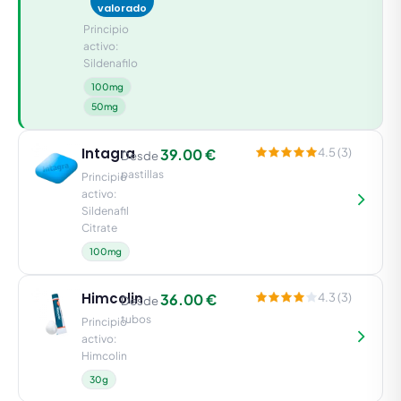
valorado
Principio
activo:
Sildenafilo
100mg
50mg
Intagra
39.00 €
4.5 (3)
Desde
pastillas
Principio
activo:
Sildenafil
Citrate
100mg
Himcolin
36.00 €
4.3 (3)
Desde
tubos
Principio
activo:
Himcolin
30g