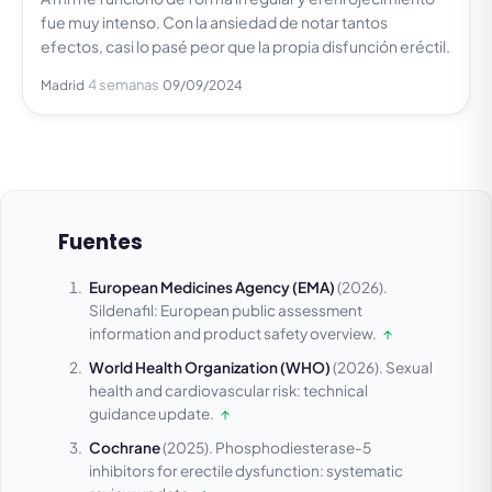
fue muy intenso. Con la ansiedad de notar tantos
efectos, casi lo pasé peor que la propia disfunción eréctil.
4 semanas
Madrid
09/09/2024
Fuentes
European Medicines Agency (EMA)
(2026).
Sildenafil: European public assessment
information and product safety overview.
↑
World Health Organization (WHO)
(2026).
Sexual
health and cardiovascular risk: technical
guidance update.
↑
Cochrane
(2025).
Phosphodiesterase-5
inhibitors for erectile dysfunction: systematic