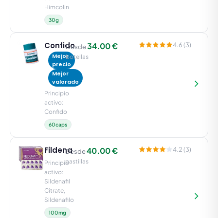
Himcolin
30g
Confido
34.00 €
4.6 (3)
Desde
Mejor
botellas
precio
Mejor
valorado
Principio
activo:
Confido
60caps
Fildena
40.00 €
4.2 (3)
Desde
pastillas
Principio
activo:
Sildenafil
Citrate,
Sildenafilo
100mg