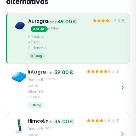
alternativas
Aurogra
49.00 €
3.8 (5)
Desde
pastillas
Actual
Principio
activo:
Sildenafilo
100mg
Intagra
39.00 €
4.5 (3)
Desde
pastillas
Principio
activo:
Sildenafil
Citrate
100mg
Himcolin
36.00 €
4.3 (3)
Desde
tubos
Principio
activo: