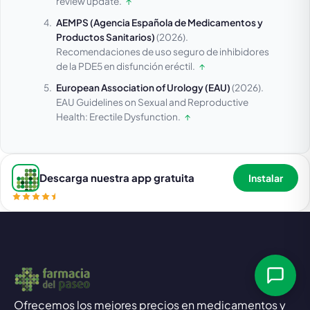
review update.
↑
AEMPS (Agencia Española de Medicamentos y
Productos Sanitarios)
(2026).
Recomendaciones de uso seguro de inhibidores
de la PDE5 en disfunción eréctil.
↑
European Association of Urology (EAU)
(2026).
EAU Guidelines on Sexual and Reproductive
Health: Erectile Dysfunction.
↑
Descarga nuestra app gratuita
Instalar
Ofrecemos los mejores precios en medicamentos y