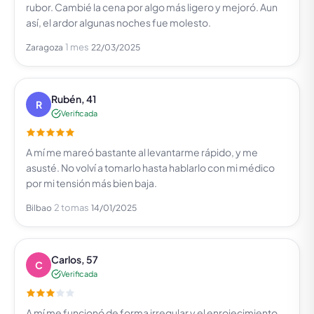
rubor. Cambié la cena por algo más ligero y mejoró. Aun
así, el ardor algunas noches fue molesto.
1 mes
Zaragoza
22/03/2025
Rubén, 41
R
Verificada
A mí me mareó bastante al levantarme rápido, y me
asusté. No volví a tomarlo hasta hablarlo con mi médico
por mi tensión más bien baja.
2 tomas
Bilbao
14/01/2025
Carlos, 57
C
Verificada
A mí me funcionó de forma irregular y el enrojecimiento