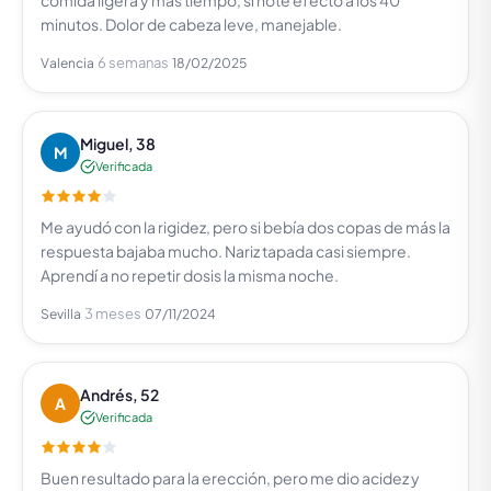
comida ligera y más tiempo, sí noté efecto a los 40
minutos. Dolor de cabeza leve, manejable.
6 semanas
Valencia
18/02/2025
Miguel, 38
M
Verificada
Me ayudó con la rigidez, pero si bebía dos copas de más la
respuesta bajaba mucho. Nariz tapada casi siempre.
Aprendí a no repetir dosis la misma noche.
3 meses
Sevilla
07/11/2024
Andrés, 52
A
Verificada
Buen resultado para la erección, pero me dio acidez y