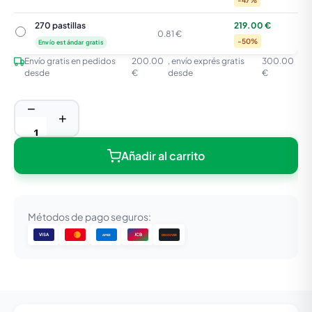
-47%
270 pastillas
219.00 €
270 pastillas
0.81 €
-50%
Envío estándar gratis
Envío gratis en pedidos
200.00
, envío exprés gratis
300.00
desde
€
desde
€
−
+
Añadir al carrito
Métodos de pago seguros:
VISA
JCB
DISCOVER
AMEX