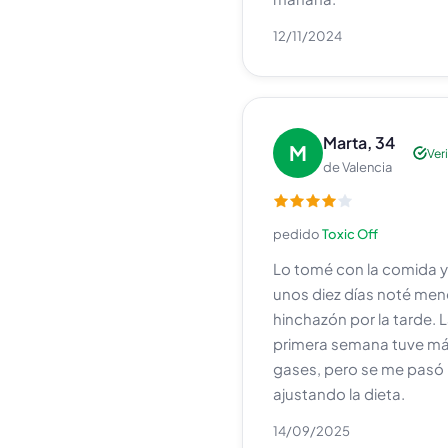
12/11/2024
Marta, 34
M
Ver
de Valencia
pedido
Toxic Off
Lo tomé con la comida y
unos diez días noté me
hinchazón por la tarde. 
primera semana tuve m
gases, pero se me pasó
ajustando la dieta.
14/09/2025