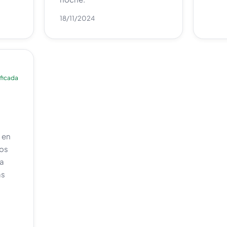
18/11/2024
ificada
 en
nos
La
ás