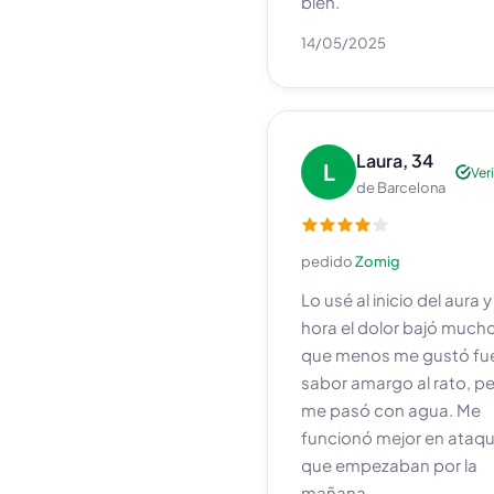
bien.
14/05/2025
Laura, 34
L
Ver
de Barcelona
pedido
Zomig
Lo usé al inicio del aura y 
hora el dolor bajó mucho
que menos me gustó fue
sabor amargo al rato, pe
me pasó con agua. Me
funcionó mejor en ataq
que empezaban por la
mañana.