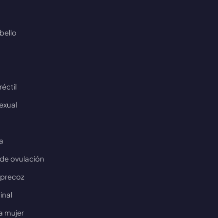
bello
éctil
exual
a
 de ovulación
Support
En línea
 precoz
inal
la mujer