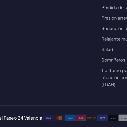
Pérdida de 
Presión arter
Reducción de
Relajante m
Salud
Somníferos
Trastorno po
atención con
(TDAH)
l Paseo 24 Valencia

VISA
JCB
G
AMEX
SEPA
Pay
Pa
DISCOVER