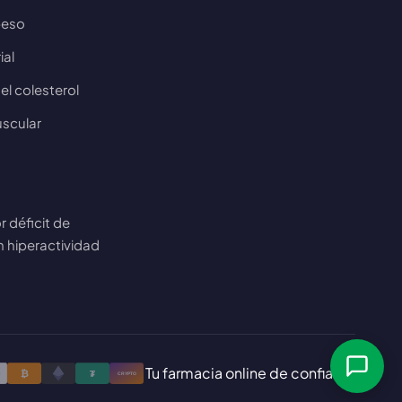
peso
ial
l colesterol
uscular
r déficit de
 hiperactividad
Tu farmacia online de confianza
₿
₮
y
CRYPTO