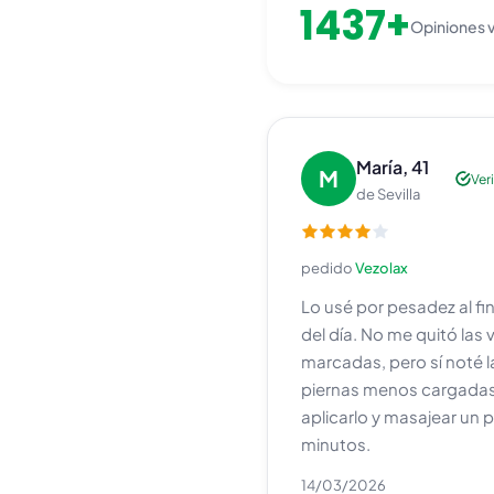
1437+
Opiniones v
María, 41
M
Ver
de Sevilla
pedido
Vezolax
Lo usé por pesadez al fin
del día. No me quitó las
marcadas, pero sí noté l
piernas menos cargadas
aplicarlo y masajear un 
minutos.
14/03/2026