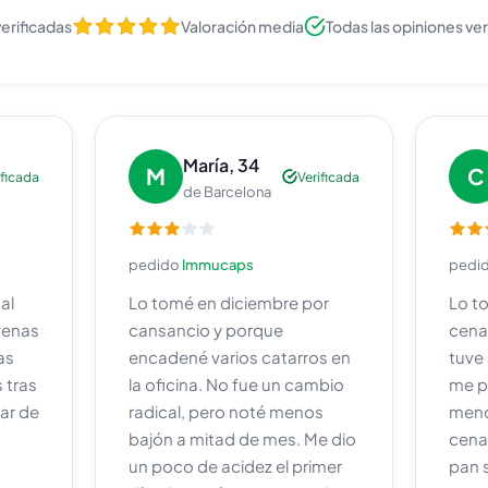
erificadas
Valoración media
Todas las opiniones ver
María, 34
M
C
ificada
Verificada
de Barcelona
pedido
Immucaps
pedi
al
Lo tomé en diciembre por
Lo t
 venas
cansancio y porque
cena
as
encadené varios catarros en
tuve
 tras
la oficina. No fue un cambio
me pa
par de
radical, pero noté menos
meno
bajón a mitad de mes. Me dio
cena
un poco de acidez el primer
pan 