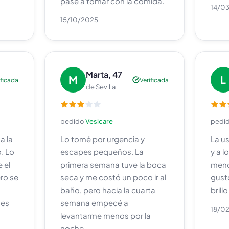
pasé a tomar con la comida.
14/0
15/10/2025
Marta, 47
M
L
ificada
Verificada
de Sevilla
pedido
Vesicare
pedi
a la
Lo tomé por urgencia y
La us
. Lo
escapes pequeños. La
y a l
 el
primera semana tuve la boca
meno
ro se
seca y me costó un poco ir al
gust
baño, pero hacia la cuarta
brill
ues
semana empecé a
18/0
levantarme menos por la
noche.