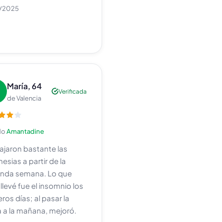
0/2025
María, 64
Verificada
de Valencia
do
Amantadine
ajaron bastante las
nesias a partir de la
nda semana. Lo que
llevé fue el insomnio los
ros días; al pasar la
 a la mañana, mejoró.