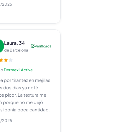
3/2025
Laura, 34
Verificada
de Barcelona
do
Dermexil Active
é por tirantez en mejillas
os dos días ya noté
s picor. La textura me
ó porque no me dejó
o si ponía poca cantidad.
2/2025