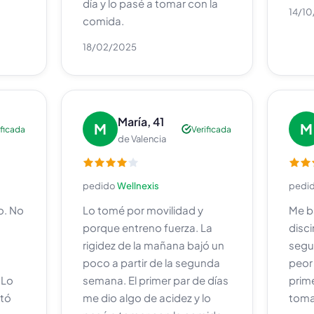
día y lo pasé a tomar con la
14/1
comida.
18/02/2025
María, 41
M
M
ificada
Verificada
de Valencia
pedido
Wellnexis
pedi
o. No
Lo tomé por movilidad y
Me b
porque entreno fuerza. La
disci
rigidez de la mañana bajó un
segu
poco a partir de la segunda
peor 
 Lo
semana. El primer par de días
prime
tó
me dio algo de acidez y lo
toma