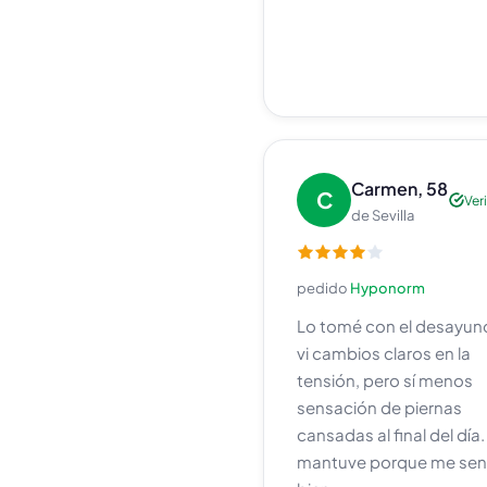
Carmen, 58
C
Ver
de Sevilla
pedido
Hyponorm
Lo tomé con el desayun
vi cambios claros en la
tensión, pero sí menos
sensación de piernas
cansadas al final del día.
mantuve porque me sen