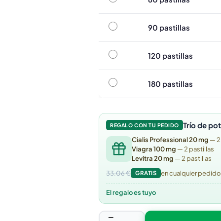
90 pastillas
90 pastillas
120 pastillas
120 pastillas
180 pastillas
180 pastillas
Trío de po
REGALO CON TU PEDIDO
Cialis Professional 20 mg
— 2
Viagra 100 mg
— 2 pastillas
Levitra 20 mg
— 2 pastillas
33.06 €
GRATIS
en cualquier pedid
El regalo es tuyo
−