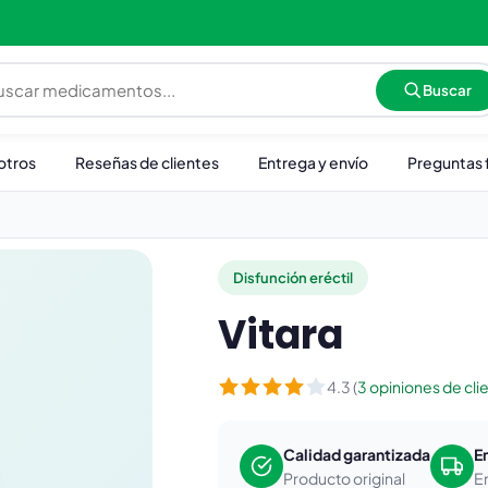
Buscar
otros
Reseñas de clientes
Entrega y envío
Preguntas 
Disfunción eréctil
Vitara
4.3 (
3 opiniones de cli
Calidad garantizada
E
Producto original
E