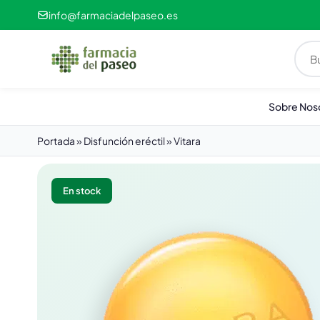
info@farmaciadelpaseo.es
Sobre Nos
Portada
»
Disfunción eréctil
»
Vitara
En stock