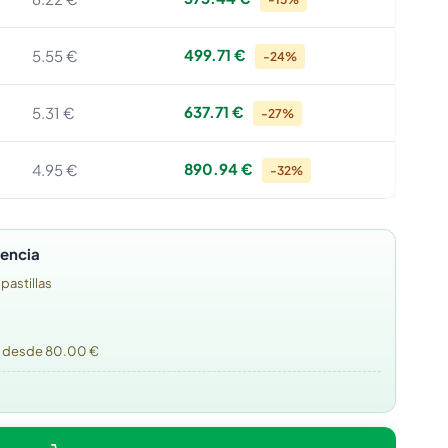
499.71 €
5.55 €
-24%
637.71 €
5.31 €
-27%
890.94 €
4.95 €
-32%
tencia
 pastillas
o desde 80.00 €