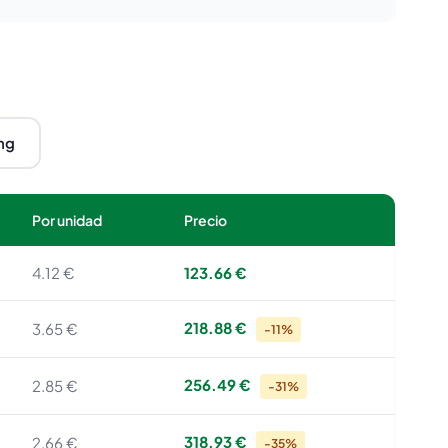
mg
Por unidad
Precio
4.12 €
123.66 €
218.88 €
3.65 €
-11%
256.49 €
2.85 €
-31%
318.93 €
2.66 €
-35%