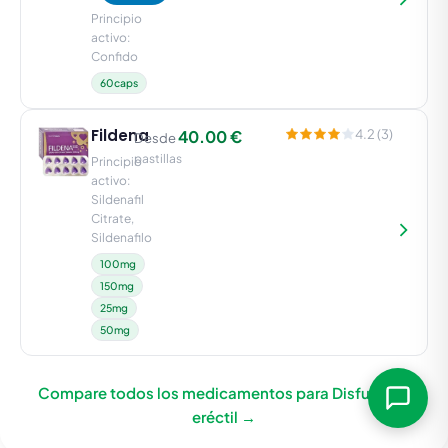
Principio
activo:
Confido
60caps
Fildena
40.00 €
4.2 (3)
Desde
pastillas
Principio
activo:
Sildenafil
Citrate,
Sildenafilo
100mg
150mg
25mg
50mg
Compare todos los medicamentos para Disfunción
eréctil →