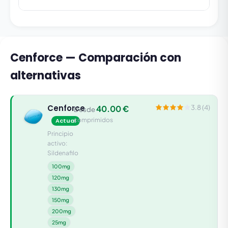
Cenforce — Comparación con
alternativas
Cenforce
40.00 €
3.8 (4)
Desde
comprimidos
Actual
Principio
activo:
Sildenafilo
100mg
120mg
130mg
150mg
200mg
25mg