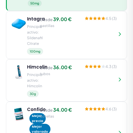
50mg
Intagra
39.00 €
4.5 (3)
Desde
pastillas
Principio
activo:
Sildenafil
Citrate
100mg
Himcolin
36.00 €
4.3 (3)
Desde
tubos
Principio
activo:
Himcolin
30g
Confido
34.00 €
4.6 (3)
Desde
Mejor
botellas
precio
Mejor
valorado