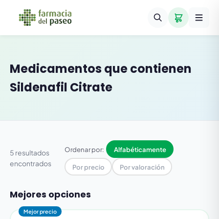
Medicamentos que contienen
Sildenafil Citrate
Ordenar por:
Alfabéticamente
5 resultados
encontrados
Por precio
Por valoración
Mejores opciones
Mejor precio