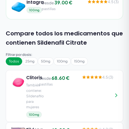
Intagra
39.00 €
4.5 (3)
Desde
pastillas
100mg
Compare todos los medicamentos que
contienen Sildenafil Citrate
Filtrar por dosis:
Todos
25mg
50mg
100mg
150mg
Clitoris
68.60 €
4.5 (3)
Desde
pastillas
También
contiene:
Sildenafilo
para
mujeres
100mg