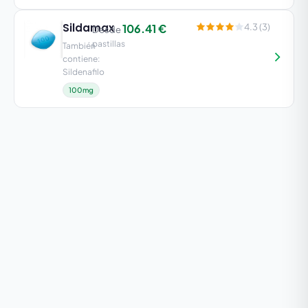
Sildamax
106.41 €
4.3 (3)
Desde
pastillas
También
contiene:
Sildenafilo
100mg