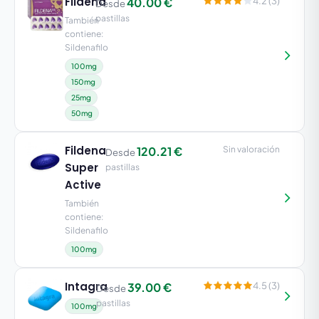
Fildena
40.00 €
4.2 (3)
Desde
pastillas
También
contiene:
Sildenafilo
100mg
150mg
25mg
50mg
Fildena
120.21 €
Sin valoración
Desde
Super
pastillas
Active
También
contiene:
Sildenafilo
100mg
Intagra
39.00 €
4.5 (3)
Desde
pastillas
100mg