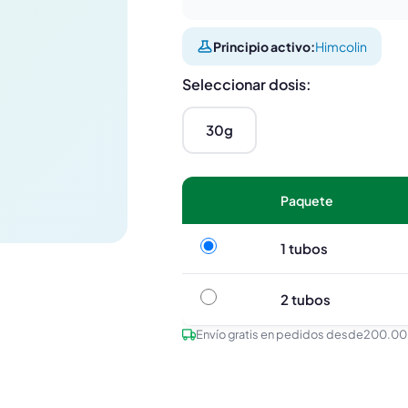
Principio activo:
Himcolin
Seleccionar dosis:
30g
Paquete
1 tubos
1 tubos
2 tubos
2 tubos
Envío gratis en pedidos desde
200.00