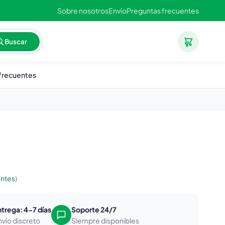
Sobre nosotros
Envío
Preguntas frecuentes
Buscar
frecuentes
entes
)
ntrega: 4-7 días
Soporte 24/7
nvío discreto
Siempre disponibles