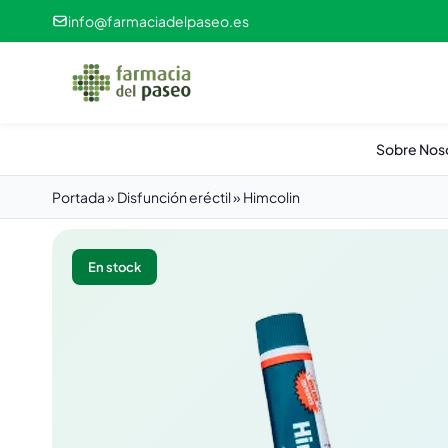
info@farmaciadelpaseo.es
Sobre Nos
Portada
»
Disfunción eréctil
»
Himcolin
En stock