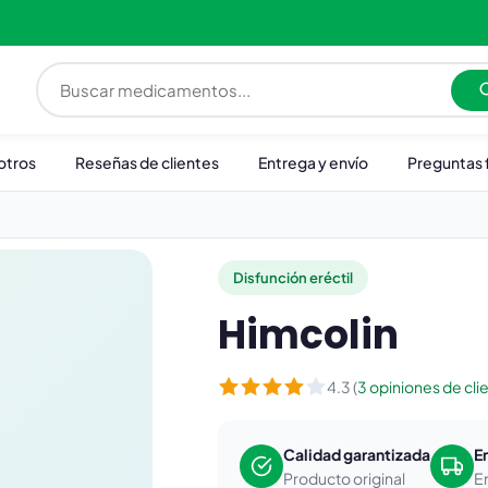
otros
Reseñas de clientes
Entrega y envío
Preguntas 
Disfunción eréctil
Himcolin
4.3 (
3 opiniones de cli
Calidad garantizada
E
Producto original
E