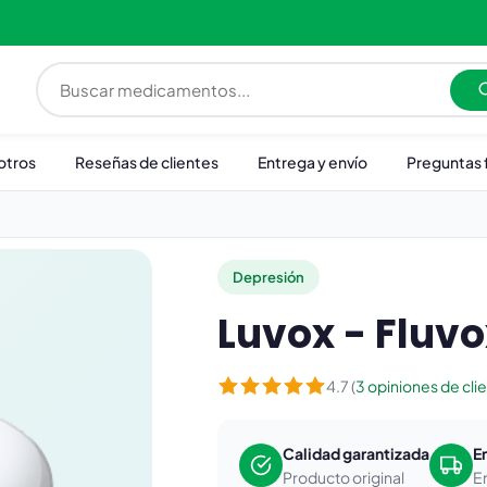
otros
Reseñas de clientes
Entrega y envío
Preguntas 
Depresión
Luvox - Fluv
4.7 (
3 opiniones de cli
Calidad garantizada
E
Producto original
E