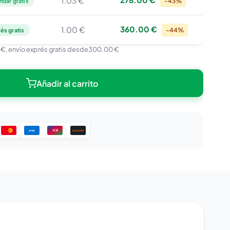
1.03 €
-43%
ndar gratis
360.00 €
1.00 €
-44%
és gratis
 €
, envío exprés gratis desde
300.00 €
Añadir al carrito
JCB
DISCOVER
AMEX