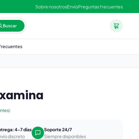
Sobre nosotros
Envío
Preguntas frecuentes
Buscar
frecuentes
oxamina
entes
)
ntrega: 4-7 días
Soporte 24/7
nvío discreto
Siempre disponibles