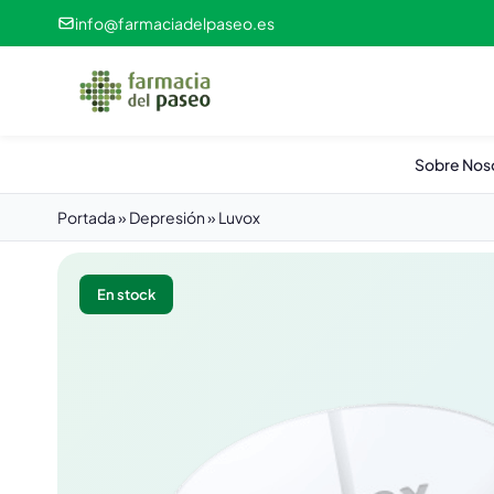
info@farmaciadelpaseo.es
Sobre Nos
Portada
»
Depresión
»
Luvox
En stock