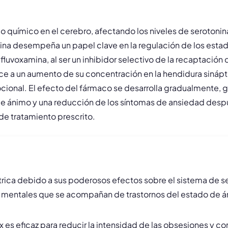
io químico en el cerebro, afectando los niveles de serotoni
nina desempeña un papel clave en la regulación de los esta
luvoxamina, al ser un inhibidor selectivo de la recaptación 
uce a un aumento de su concentración en la hendidura sinápt
mocional. El efecto del fármaco se desarrolla gradualmente,
e ánimo y una reducción de los síntomas de ansiedad despué
de tratamiento prescrito.
trica debido a sus poderosos efectos sobre el sistema de se
os mentales que se acompañan de trastornos del estado de 
es eficaz para reducir la intensidad de las obsesiones y c