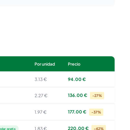
Por unidad
Precio
3.13 €
94.00 €
136.00 €
2.27 €
-27%
177.00 €
1.97 €
-37%
220.00 €
1.83 €
-42%
ndar gratis