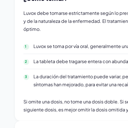
Luvox debe tomarse estrictamente según lo presc
y de la naturaleza de la enfermedad. El tratamie
óptimo.
Luvox se toma por vía oral, generalmente u
La tableta debe tragarse entera con abundan
La duración del tratamiento puede variar, p
síntomas han mejorado, para evitar una rec
Si omite una dosis, no tome una dosis doble. Si
siguiente dosis, es mejor omitir la dosis omiti