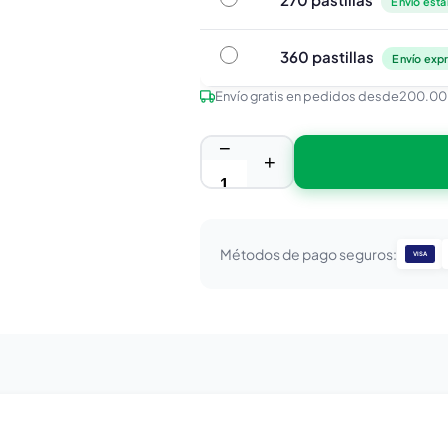
Envío está
360 pastillas
360 pastillas
Envío expr
Envío gratis en pedidos desde
200.00
−
+
Métodos de pago seguros:
VISA