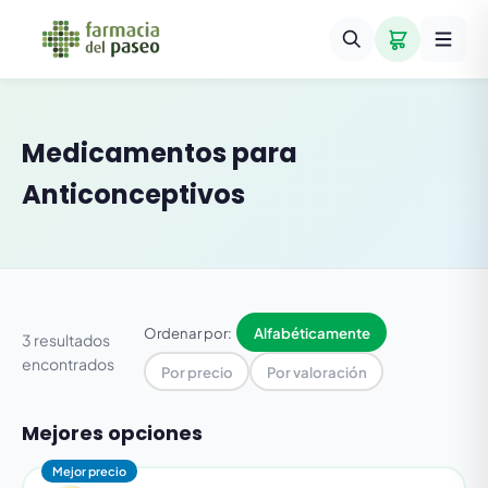
Medicamentos para
Anticonceptivos
Ordenar por:
Alfabéticamente
3 resultados
encontrados
Por precio
Por valoración
Mejores opciones
Mejor precio