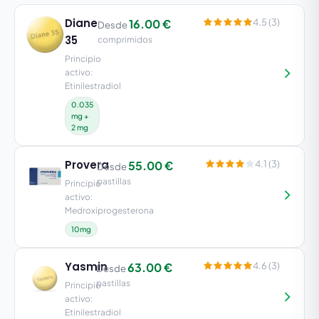
Diane
16.00 €
4.5 (3)
Desde
35
comprimidos
Principio
activo:
Etinilestradiol
0.035
mg +
2 mg
Provera
55.00 €
4.1 (3)
Desde
pastillas
Principio
activo:
Medroxiprogesterona
10mg
Yasmin
63.00 €
4.6 (3)
Desde
pastillas
Principio
activo:
Etinilestradiol