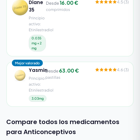
Diane
16.00 €
4.5 (3)
Desde
35
comprimidos
Principio
activo:
Etinilestradiol
0.035
mg + 2
mg
Mejor valorado
Yasmin
63.00 €
4.6 (3)
Desde
pastillas
Principio
activo:
Etinilestradiol
3.03mg
Compare todos los medicamentos
para Anticonceptivos