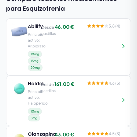
para Esquizofrenia
Abilify
46.00 €
3.8 (4)
Desde
pastillas
Principio
activo:
Aripiprazol
10mg
15mg
20mg
Haldol
161.00 €
4.6 (3)
Desde
pastillas
Principio
activo:
Haloperidol
10mg
5mg
Olanzapina
43.00 €
4.5 (3)
Desde