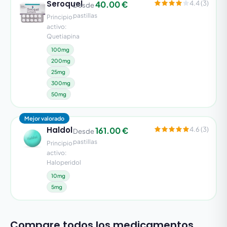
Seroquel
40.00 €
4.4 (3)
Desde
pastillas
Principio
activo:
Quetiapina
100mg
200mg
25mg
300mg
50mg
Mejor valorado
Haldol
161.00 €
4.6 (3)
Desde
pastillas
Principio
activo:
Haloperidol
10mg
5mg
Compare todos los medicamentos