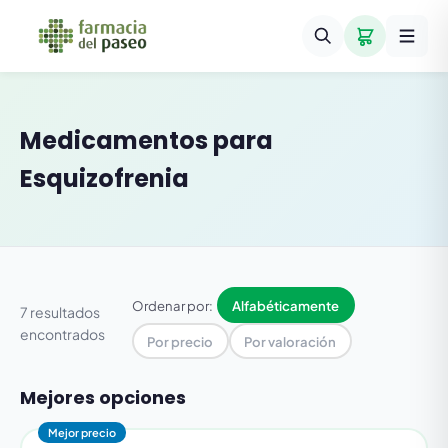
Medicamentos para
Esquizofrenia
Ordenar por:
Alfabéticamente
7 resultados
encontrados
Por precio
Por valoración
Mejores opciones
Mejor precio