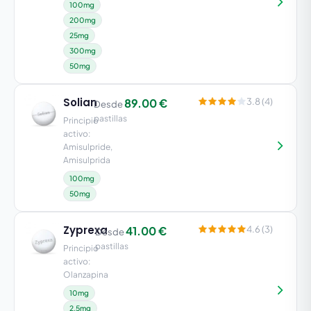
100mg
200mg
25mg
300mg
50mg
Solian
89.00 €
3.8 (4)
Desde
pastillas
Principio
activo:
Amisulpride,
Amisulprida
100mg
50mg
Zyprexa
41.00 €
4.6 (3)
Desde
pastillas
Principio
activo:
Olanzapina
10mg
2.5mg