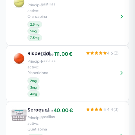
pastillas
Principio
activo:
Olanzapina
2.5mg
5mg
7.5mg
Risperdal
111.00 €
4.6 (3)
Desde
pastillas
Principio
activo:
Risperidona
2mg
3mg
4mg
Seroquel
40.00 €
4.4 (3)
Desde
pastillas
Principio
activo:
Quetiapina