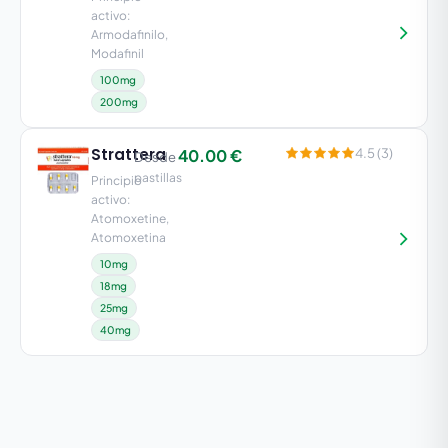
activo:
Armodafinilo,
Modafinil
100mg
200mg
Strattera
40.00 €
4.5 (3)
Desde
pastillas
Principio
activo:
Atomoxetine,
Atomoxetina
10mg
18mg
25mg
40mg