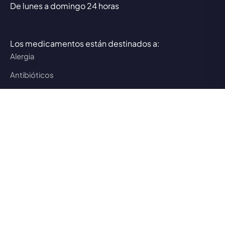
De lunes a domingo 24 horas
Los medicamentos están destinados a:
Alergia
Antibióticos
Antivirales
Artritis
Asma
Caída del cabello
Depresión
Diabetes
Disfunción eréctil
Disfunción sexual