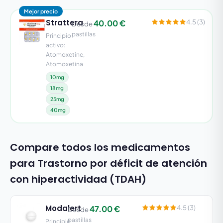
Mejor precio
Strattera
40.00 €
4.5 (3)
Desde
pastillas
Principio
activo:
Atomoxetine,
Atomoxetina
10mg
18mg
25mg
40mg
Compare todos los medicamentos
para Trastorno por déficit de atención
con hiperactividad (TDAH)
Modalert
47.00 €
4.5 (3)
Desde
pastillas
Principio