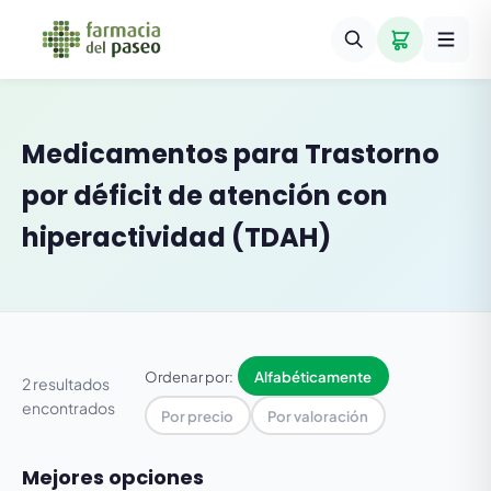
Medicamentos para
Trastorno
por déficit de atención con
hiperactividad (TDAH)
Ordenar por:
Alfabéticamente
2 resultados
encontrados
Por precio
Por valoración
Mejores opciones