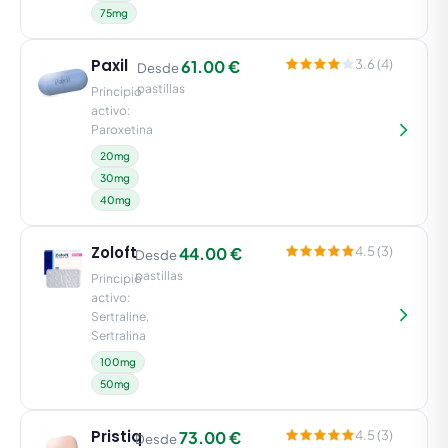
75mg
Paxil
61.00 €
3.6 (4)
Desde
pastillas
Principio
activo:
Paroxetina
20mg
30mg
40mg
Zoloft
44.00 €
4.5 (3)
Desde
pastillas
Principio
activo:
Sertraline,
Sertralina
100mg
50mg
Pristiq
73.00 €
4.5 (3)
Desde