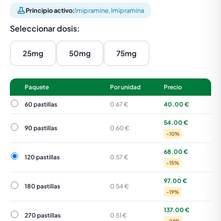
Principio activo:
Imipramine, Imipramina
Seleccionar dosis:
25mg
50mg
75mg
Paquete
Por unidad
Precio
60 pastillas
60 pastillas
0.67 €
40.00 €
54.00 €
90 pastillas
90 pastillas
0.60 €
-10%
68.00 €
120 pastillas
120 pastillas
0.57 €
-15%
97.00 €
180 pastillas
180 pastillas
0.54 €
-19%
137.00 €
270 pastillas
270 pastillas
0.51 €