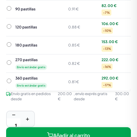
82.00 €
90 pastillas
90 pastillas
0.91 €
-7%
106.00 €
120 pastillas
120 pastillas
0.88 €
-10%
153.00 €
180 pastillas
180 pastillas
0.85 €
-13%
270 pastillas
222.00 €
270 pastillas
0.82 €
-16%
Envío estándar gratis
360 pastillas
292.00 €
360 pastillas
0.81 €
-17%
Envío estándar gratis
Envío gratis en pedidos
200.00
, envío exprés gratis
300.00
desde
€
desde
€
−
+
Añadir al carrito