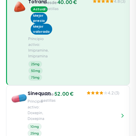
Tofranil
40.00 €
4.8 (3)
Desde
pastillas
Actual
Mejor
precio
Mejor
valorado
Principio
activo:
Imipramine,
Imipramina
25mg
50mg
75mg
Sinequan
52.00 €
4.2 (3)
Desde
pastillas
Principio
activo:
Doxepin,
Doxepina
10mg
25mg