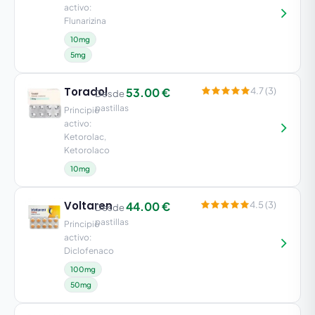
activo:
Flunarizina
10mg
5mg
Toradol
53.00 €
4.7 (3)
Desde
pastillas
Principio
activo:
Ketorolac,
Ketorolaco
10mg
Voltaren
44.00 €
4.5 (3)
Desde
pastillas
Principio
activo:
Diclofenaco
100mg
50mg