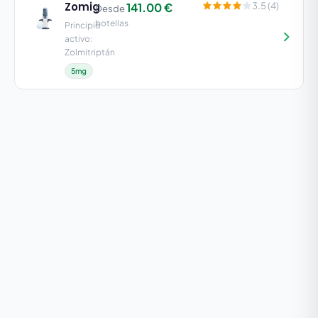
Zomig
141.00 €
3.5 (4)
Desde
botellas
Principio
activo:
Zolmitriptán
5mg