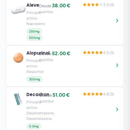
Aleve
38.00 €
3.5 (4)
Desde
pastillas
Principio
activo:
Naproxeno
250mg
500mg
Alopurinol
52.00 €
4.5 (3)
Desde
pastillas
Principio
activo:
Alopurinol
300mg
Decadron
51.00 €
4.8 (3)
Desde
pastillas
Principio
activo:
Dexamethasone,
Dexametasona
0.5mg