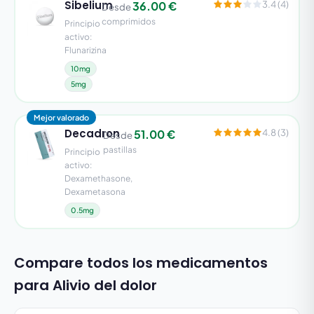
Sibelium
36.00 €
3.4 (4)
Desde
comprimidos
Principio
activo:
Flunarizina
10mg
5mg
Mejor valorado
Decadron
51.00 €
4.8 (3)
Desde
pastillas
Principio
activo:
Dexamethasone,
Dexametasona
0.5mg
Compare todos los medicamentos
para Alivio del dolor