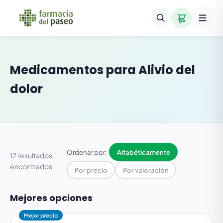
Medicamentos para
Alivio del
dolor
Ordenar por:
Alfabéticamente
12 resultados
encontrados
Por precio
Por valoración
Mejores opciones
Mejor precio