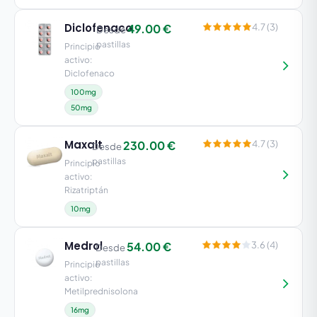
Diclofenaco
49.00 €
4.7 (3)
Desde
pastillas
Principio
activo:
Diclofenaco
100mg
50mg
Maxalt
230.00 €
4.7 (3)
Desde
pastillas
Principio
activo:
Rizatriptán
10mg
Medrol
54.00 €
3.6 (4)
Desde
pastillas
Principio
activo:
Metilprednisolona
16mg