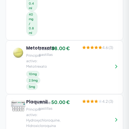
0.4
ml
40
mg
/
0.8
ml
Metotrexato
58.00 €
4.6 (3)
Desde
pastillas
Principio
activo:
Metotrexato
10mg
2.5mg
5mg
Plaquenil
50.00 €
4.2 (3)
Desde
pastillas
Principio
activo:
Hydroxychloroquine,
Hidroxicloroquina