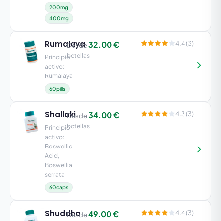
200mg
400mg
Rumalaya
32.00 €
4.4 (3)
Desde
botellas
Principio
activo:
Rumalaya
60pills
Shallaki
34.00 €
4.3 (3)
Desde
botellas
Principio
activo:
Boswellic
Acid,
Boswellia
serrata
60caps
Shuddha
49.00 €
4.4 (3)
Desde