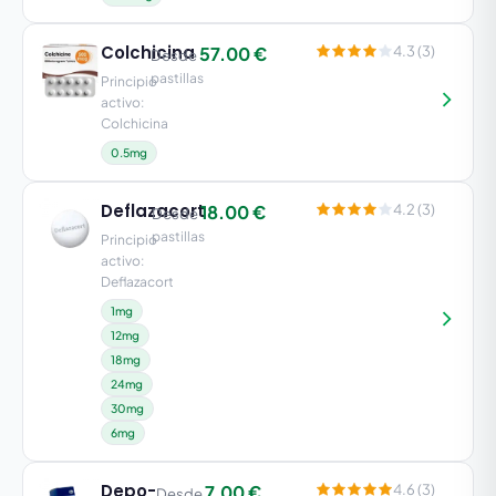
Colchicina
57.00 €
4.3 (3)
Desde
pastillas
Principio
activo:
Colchicina
0.5mg
Deflazacort
18.00 €
4.2 (3)
Desde
pastillas
Principio
activo:
Deflazacort
1mg
12mg
18mg
24mg
30mg
6mg
Depo-
7.00 €
4.6 (3)
Desde