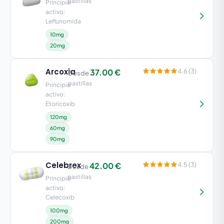
pastillas
Principio
activo:
Leflunomida
10mg
20mg
Arcoxia
37.00 €
4.6 (3)
Desde
pastillas
Principio
activo:
Etoricoxib
120mg
60mg
90mg
Celebrex
42.00 €
4.5 (3)
Desde
pastillas
Principio
activo:
Celecoxib
100mg
200mg