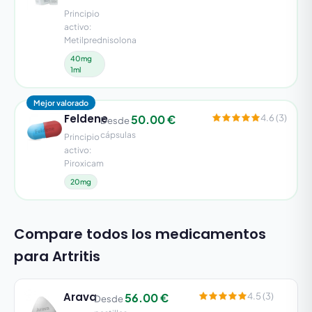
Principio
activo:
Metilprednisolona
40mg
1ml
Mejor valorado
Feldene
50.00 €
4.6 (3)
Desde
cápsulas
Principio
activo:
Piroxicam
20mg
Compare todos los medicamentos
para Artritis
Arava
56.00 €
4.5 (3)
Desde