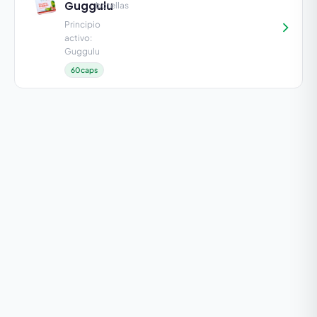
Guggulu
botellas
Principio
activo:
Guggulu
60caps