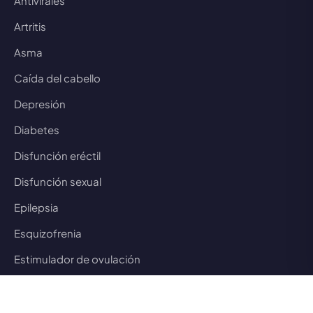
Antivirales
Artritis
Asma
Caída del cabello
Depresión
Diabetes
Disfunción eréctil
Disfunción sexual
Epilepsia
Esquizofrenia
Estimulador de ovulación
Eyaculación precoz
Gastrointestinal