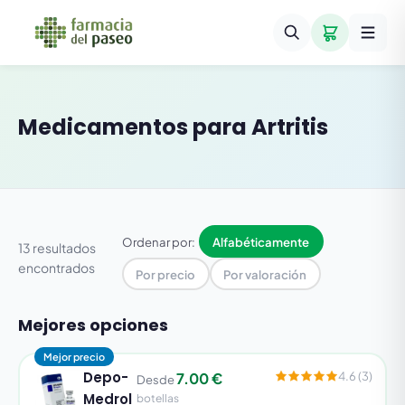
Medicamentos para
Artritis
Ordenar por:
Alfabéticamente
13 resultados
encontrados
Por precio
Por valoración
Mejores opciones
Mejor precio
Depo-
7.00 €
4.6 (3)
Desde
Medrol
botellas