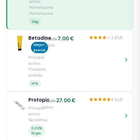
activo:
Mometasone,
Mometasona
1mg
Betadine
7.00 €
3.8 (4)
Desde
Mejor
tubos
precio
Principio
activo:
Povidona
yodada
10%
Protopic
27.00 €
4.6 (3)
Desde
tubos
Principio
activo:
Tacrolimus
0.03%
10 gm