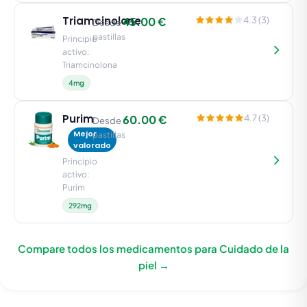
Triamcinolone
45.00 €
4.3 (3)
Desde
pastillas
Principio
activo:
Triamcinolona
4mg
Purim
60.00 €
4.7 (3)
Desde
Mejor
pastillas
valorado
Principio
activo:
Purim
292mg
Compare todos los medicamentos para Cuidado de la
piel →