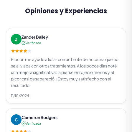
Opiniones y Experiencias
Zander Bailey
Z
Verificada
Elocon me ayudó a lidiar con un brote de eccema que no
se aliviaba con otros tratamientos. A los pocos días noté
una mejora significativa: la piel se enrojeció menos y el
picor casi desapareció. ¡Estoy muy satisfecho con el
resultado!
11/10/2024
Cameron Rodgers
C
Verificada