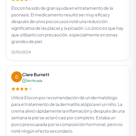
Elocon ha sido de gran ayuda en el tratamiento de la
psoriasis. El medicamento resultó ser muy eficaz y
después de unos pocos usos noté una reducción
significativa de las placas y la picazón. Lo único es que hay
que utilizarlo con precaución, especialmente en zonas
grandes de piel.
12/10/2024
Clare Burnett
C
Verificada
Utilicé Elocon por recomendación de un dermatólogo
para el tratamiento de la dermatitis atópica en un niño. La
crema alivió rápidamente la inflamación y después de una
semana la piel se aclaró casi por completo. Estaba un
poco preocupada por la composición hormonal, pero no
noté ningún efecto secundario.