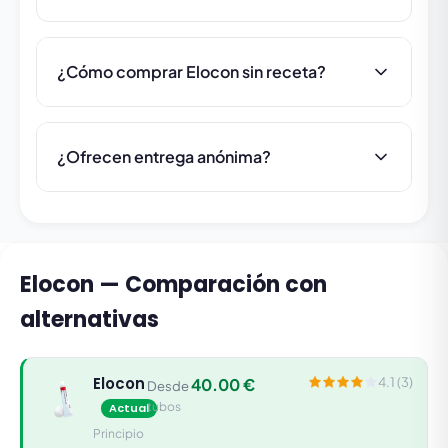
¿Cómo comprar Elocon sin receta?
¿Ofrecen entrega anónima?
Elocon — Comparación con
alternativas
Elocon
40.00 €
4.1 (3)
Desde
tubos
Actual
Principio