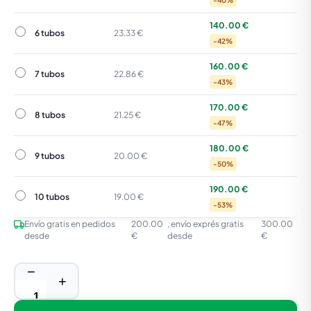
-40%
140.00 €
6 tubos
6 tubos
23.33 €
-42%
160.00 €
7 tubos
7 tubos
22.86 €
-43%
170.00 €
8 tubos
8 tubos
21.25 €
-47%
180.00 €
9 tubos
9 tubos
20.00 €
-50%
190.00 €
10 tubos
10 tubos
19.00 €
-53%
Envío gratis en pedidos
200.00
, envío exprés gratis
300.00
desde
€
desde
€
−
+