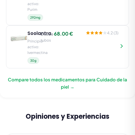
activo:
Purim
292mg
Soolantra
68.00 €
4.2 (3)
Desde
tubos
Principio
activo:
Ivermectina
30g
Compare todos los medicamentos para Cuidado de la
piel →
Opiniones y Experiencias