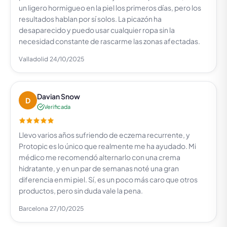
un ligero hormigueo en la piel los primeros días, pero los
resultados hablan por sí solos. La picazón ha
desaparecido y puedo usar cualquier ropa sin la
necesidad constante de rascarme las zonas afectadas.
Valladolid
24/10/2025
Davian Snow
D
Verificada
Llevo varios años sufriendo de eczema recurrente, y
Protopic es lo único que realmente me ha ayudado. Mi
médico me recomendó alternarlo con una crema
hidratante, y en un par de semanas noté una gran
diferencia en mi piel. Sí, es un poco más caro que otros
productos, pero sin duda vale la pena.
Barcelona
27/10/2025