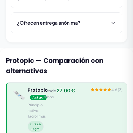
¿Ofrecen entrega anónima?
Protopic — Comparación con
alternativas
Protopic
27.00 €
4.6 (3)
Desde
tubos
Actual
Principio
activo:
Tacrolimus
0.03%
10 gm