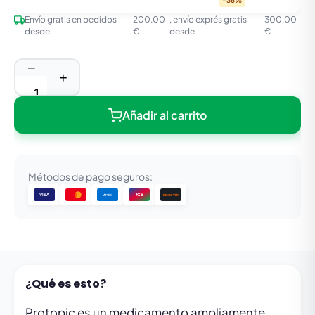
-36%
Envío gratis en pedidos
200.00
, envío exprés gratis
300.00
desde
€
desde
€
−
+
Añadir al carrito
Métodos de pago seguros:
VISA
JCB
DISCOVER
AMEX
¿Qué es esto?
Protopic es un medicamento ampliamente