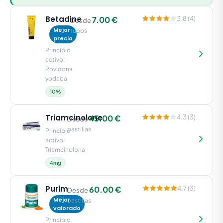
Betadine
7.00 €
3.8 (4)
Desde
Mejor
tubos
precio
Principio
activo:
Povidona
yodada
10%
Triamcinolone
45.00 €
4.3 (3)
Desde
pastillas
Principio
activo:
Triamcinolona
4mg
Purim
60.00 €
4.7 (3)
Desde
Mejor
pastillas
valorado
Principio