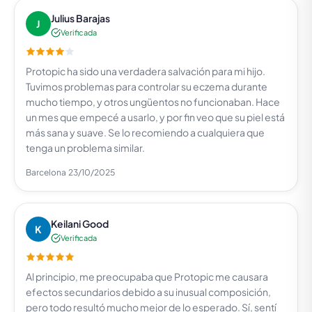
Julius Barajas
J
Verificada
Protopic ha sido una verdadera salvación para mi hijo.
Tuvimos problemas para controlar su eczema durante
mucho tiempo, y otros ungüentos no funcionaban. Hace
un mes que empecé a usarlo, y por fin veo que su piel está
más sana y suave. Se lo recomiendo a cualquiera que
tenga un problema similar.
Barcelona
23/10/2025
Keilani Good
K
Verificada
Al principio, me preocupaba que Protopic me causara
efectos secundarios debido a su inusual composición,
pero todo resultó mucho mejor de lo esperado. Sí, sentí