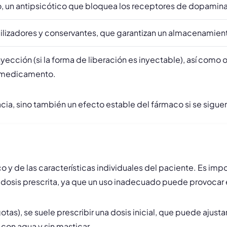
ivo, un antipsicótico que bloquea los receptores de dopamina
bilizadores y conservantes, que garantizan un almacenamien
yección (si la forma de liberación es inyectable), así com
l medicamento.
acia, sino también un efecto estable del fármaco si se sigu
 y de las características individuales del paciente. Es impo
osis prescrita, ya que un uso inadecuado puede provocar 
tas), se suele prescribir una dosis inicial, que puede ajusta
on agua y sin masticar.