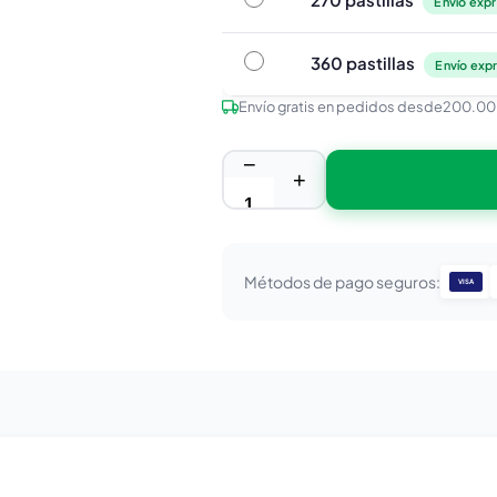
Envío expr
360 pastillas
360 pastillas
Envío expr
Envío gratis en pedidos desde
200.00
−
+
Métodos de pago seguros:
VISA