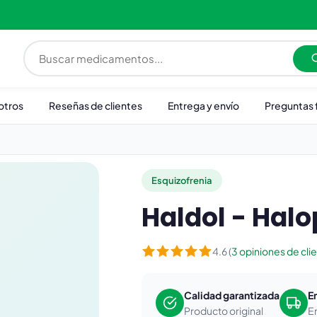
otros
Reseñas de clientes
Entrega y envío
Preguntas 
Esquizofrenia
Haldol - Halo
4.6 (
3 opiniones de cli
Calidad garantizada
E
Producto original
E