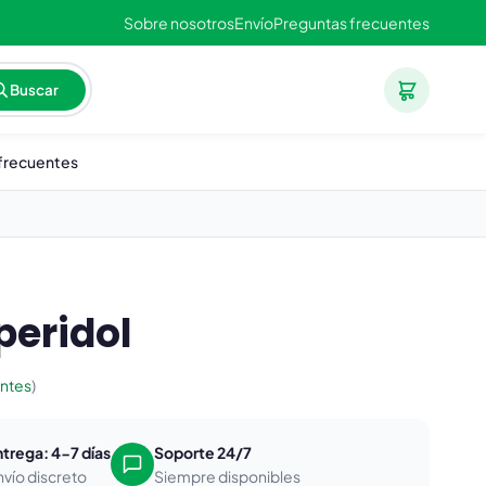
Sobre nosotros
Envío
Preguntas frecuentes
Buscar
frecuentes
peridol
entes
)
ntrega: 4-7 días
Soporte 24/7
nvío discreto
Siempre disponibles