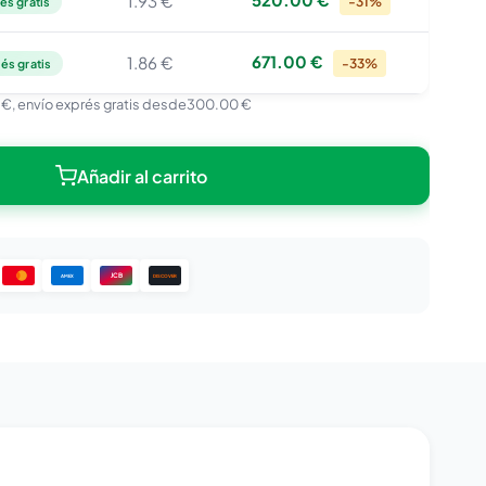
1.93 €
-31%
és gratis
671.00 €
1.86 €
-33%
és gratis
 €
, envío exprés gratis desde
300.00 €
Añadir al carrito
JCB
DISCOVER
AMEX