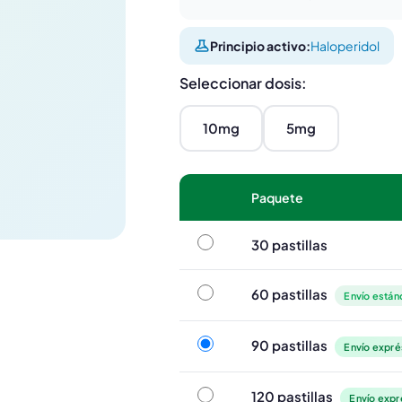
Principio activo:
Haloperidol
Seleccionar dosis:
10mg
5mg
Paquete
30 pastillas
30 pastillas
60 pastillas
60 pastillas
Envío estánd
90 pastillas
90 pastillas
Envío expré
120 pastillas
120 pastillas
Envío expr