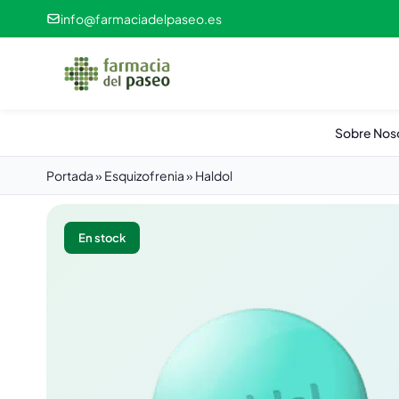
info@farmaciadelpaseo.es
Sobre Nos
Portada
»
Esquizofrenia
»
Haldol
En stock