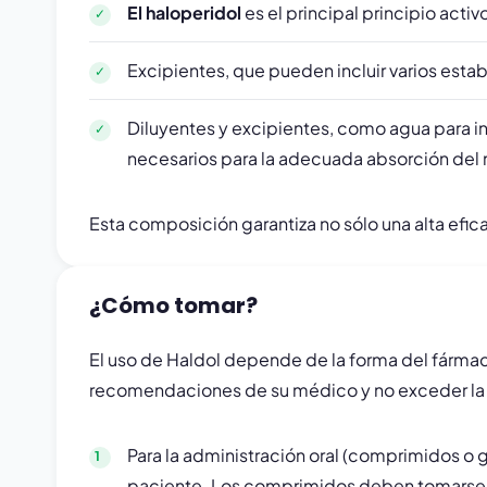
El haloperidol
es el principal principio act
Excipientes, que pueden incluir varios esta
Diluyentes y excipientes, como agua para in
necesarios para la adecuada absorción de
Esta composición garantiza no sólo una alta efic
¿Cómo tomar?
El uso de Haldol depende de la forma del fármaco
recomendaciones de su médico y no exceder la d
Para la administración oral (comprimidos o go
paciente. Los comprimidos deben tomarse c