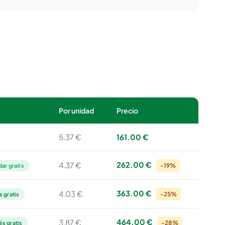
Por unidad
Precio
5.37 €
161.00 €
262.00 €
4.37 €
-19%
ar gratis
363.00 €
4.03 €
-25%
s gratis
464.00 €
3.87 €
-28%
és gratis