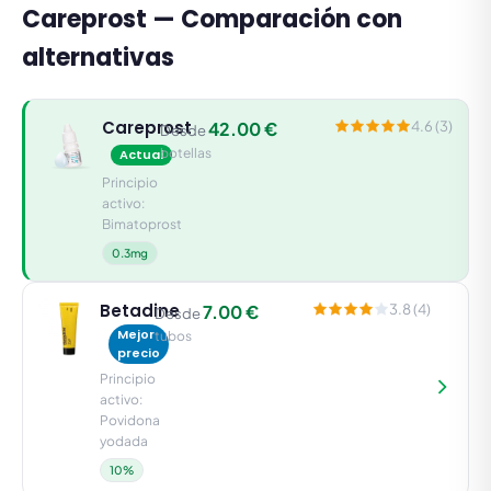
Careprost — Comparación con
alternativas
Careprost
42.00 €
4.6 (3)
Desde
botellas
Actual
Principio
activo:
Bimatoprost
0.3mg
Betadine
7.00 €
3.8 (4)
Desde
Mejor
tubos
precio
Principio
activo:
Povidona
yodada
10%