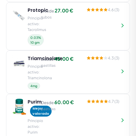
Protopic
27.00 €
4.6 (3)
Desde
tubos
Principio
activo:
Tacrolimus
0.03%
10 gm
Triamcinolone
45.00 €
4.3 (3)
Desde
pastillas
Principio
activo:
Triamcinolona
4mg
Purim
60.00 €
4.7 (3)
Desde
Mejor
pastillas
valorado
Principio
activo:
Purim