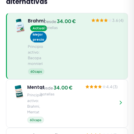
alternativas
Brahmi
34.00 €
3.6 (4)
Desde
botellas
Actual
Mejor
precio
Principio
activo:
Bacopa
monnieri
60caps
Mentat
34.00 €
4.4 (3)
Desde
botellas
Principio
activo:
Brahmi,
Mentat
60caps