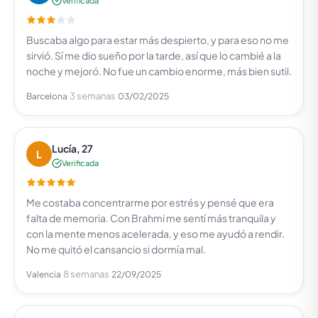
Verificada
Buscaba algo para estar más despierto, y para eso no me
sirvió. Sí me dio sueño por la tarde, así que lo cambié a la
noche y mejoró. No fue un cambio enorme, más bien sutil.
3 semanas
Barcelona
03/02/2025
Lucía, 27
L
Verificada
Me costaba concentrarme por estrés y pensé que era
falta de memoria. Con Brahmi me sentí más tranquila y
con la mente menos acelerada, y eso me ayudó a rendir.
No me quitó el cansancio si dormía mal.
8 semanas
Valencia
22/09/2025