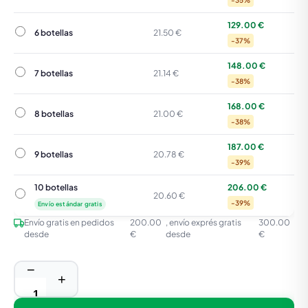
-35%
129.00 €
6 botellas
6 botellas
21.50 €
-37%
148.00 €
7 botellas
7 botellas
21.14 €
-38%
168.00 €
8 botellas
8 botellas
21.00 €
-38%
187.00 €
9 botellas
9 botellas
20.78 €
-39%
10 botellas
206.00 €
10 botellas
20.60 €
-39%
Envío estándar gratis
Envío gratis en pedidos
200.00
, envío exprés gratis
300.00
desde
€
desde
€
−
+