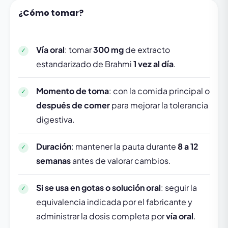
¿Cómo tomar?
Vía oral
: tomar
300 mg
de extracto
estandarizado de Brahmi
1 vez al día
.
Momento de toma
: con la comida principal o
después de comer
para mejorar la tolerancia
digestiva.
Duración
: mantener la pauta durante
8 a 12
semanas
antes de valorar cambios.
Si se usa en gotas o solución oral
: seguir la
equivalencia indicada por el fabricante y
administrar la dosis completa por
vía oral
.