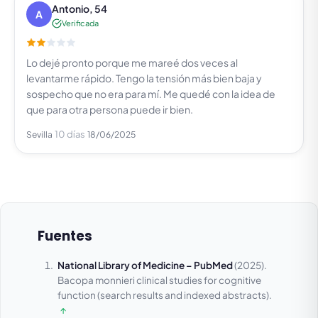
Antonio, 54
A
Verificada
Lo dejé pronto porque me mareé dos veces al
levantarme rápido. Tengo la tensión más bien baja y
sospecho que no era para mí. Me quedé con la idea de
que para otra persona puede ir bien.
10 días
Sevilla
18/06/2025
Fuentes
National Library of Medicine – PubMed
(2025).
Bacopa monnieri clinical studies for cognitive
function (search results and indexed abstracts).
↑