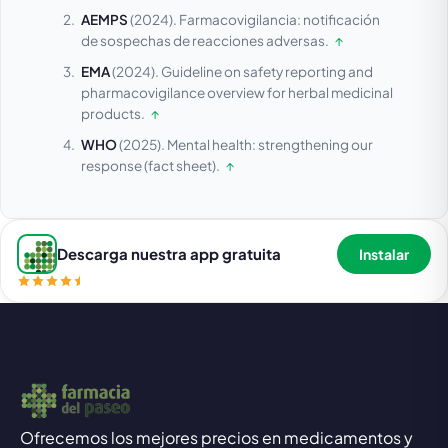
AEMPS
(2024).
Farmacovigilancia: notificación
de sospechas de reacciones adversas.
↑
EMA
(2024).
Guideline on safety reporting and
pharmacovigilance overview for herbal medicinal
products.
↑
WHO
(2025).
Mental health: strengthening our
response (fact sheet).
↑
Descarga nuestra app gratuita
Instalar
Ofrecemos los mejores precios en medicamentos y