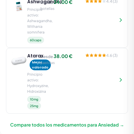
Ashwagandha
34.00 €
4.4 (3)
Desde
botellas
Principio
activo:
Ashwagandha,
Withania
somnifera
60caps
Atarax
38.00 €
4.6 (3)
Desde
Mejor
pastillas
valorado
Principio
activo:
Hydroxyzine,
Hidroxizina
10mg
25mg
Compare todos los medicamentos para Ansiedad →