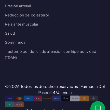
Presión arterial
Reducción del colesterol
Relajante muscular
Salud
Somníferos
Trastorno por déficit de atención con hiperactividad
(TDAH)
© 2026 Todos los derechos reservados | Farmacia Del
Paseo 24 Valencia
₿

VISA
JCB
G
AMEX
SEPA
Pay
Pay
DISCOVER
₮
CRYPTO