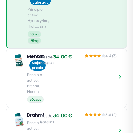
valorado
Principio
activo:
Hydroxyzine,
Hidroxizina
10mg
25mg
Mentat
34.00 €
4.4 (3)
Desde
Mejor
botellas
precio
Principio
activo:
Brahmi,
Mentat
60caps
Brahmi
34.00 €
3.6 (4)
Desde
botellas
Principio
activo: