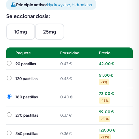
Principio activo:
Hydroxyzine, Hidroxizina
Seleccionar dosis:
10mg
25mg
Paquete
Por unidad
Precio
90 pastillas
90 pastillas
0.47 €
42.00 €
51.00 €
120 pastillas
120 pastillas
0.43 €
-9%
72.00 €
180 pastillas
180 pastillas
0.40 €
-15%
99.00 €
270 pastillas
270 pastillas
0.37 €
-21%
129.00 €
360 pastillas
360 pastillas
0.36 €
-23%