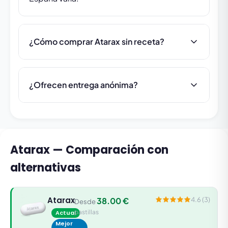
¿Cómo comprar Atarax sin receta?
¿Ofrecen entrega anónima?
Atarax — Comparación con
alternativas
Atarax
38.00 €
4.6 (3)
Desde
pastillas
Actual
Mejor