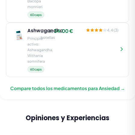
Bacopa
monnieri
60caps
Ashwagandha
34.00 €
4.4 (3)
Desde
botellas
Principio
activo:
Ashwagandha,
Withania
somnifera
60caps
Compare todos los medicamentos para Ansiedad →
Opiniones y Experiencias