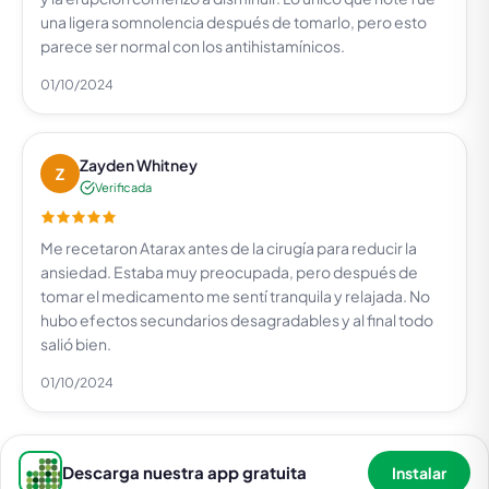
una ligera somnolencia después de tomarlo, pero esto
parece ser normal con los antihistamínicos.
01/10/2024
Zayden Whitney
Z
Verificada
Me recetaron Atarax antes de la cirugía para reducir la
ansiedad. Estaba muy preocupada, pero después de
tomar el medicamento me sentí tranquila y relajada. No
hubo efectos secundarios desagradables y al final todo
salió bien.
01/10/2024
Descarga nuestra app gratuita
Instalar