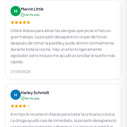
Marvin Little
M
Verificada
Utilicé Atarax para aliviar las alergias que pican e hizo un
gran trabajo. La picazón desapareció un par de horas
después de tomar la pastilla y pude dormir normalmente
durante toda la noche. Hay un efecto ligeramente
agotador, pero incluso me ayudó a conciliar el sueño más
rápido.
27/09/2024
Harley Schmidt
H
Verificada
A mi hijo le recetaron Atarax para tratar la urticaria crónica.
La droga ayudó casi de inmediato, la picazón desapareció
y la erupción comenzó a disminuir. Lo único que noté fue