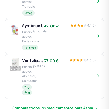
activo:
Tiotropio
18mcg
Symbicort
42.00 €
4.1 (3)
Desde
turbuhaler
Principio
activo:
Budesonida
164.5mcg
Ventolin
37.00 €
4.3 (3)
Desde
pastillas
Principio
activo:
Albuterol,
Salbutamol
2mg
4mg
Compare todos los medicamentos para Asma →