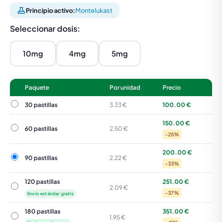
Principio activo:
Montelukast
Seleccionar dosis:
10mg
4mg
5mg
Paquete
Por unidad
Precio
30 pastillas
30 pastillas
3.33 €
100.00 €
150.00 €
60 pastillas
60 pastillas
2.50 €
-25%
200.00 €
90 pastillas
90 pastillas
2.22 €
-33%
120 pastillas
251.00 €
120 pastillas
2.09 €
-37%
Envío estándar gratis
180 pastillas
351.00 €
180 pastillas
1.95 €