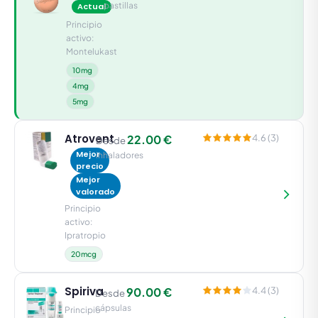
pastillas
Actual
Principio
activo:
Montelukast
10mg
4mg
5mg
Atrovent
22.00 €
4.6 (3)
Desde
Mejor
inhaladores
precio
Mejor
valorado
Principio
activo:
Ipratropio
20mcg
Spiriva
90.00 €
4.4 (3)
Desde
cápsulas
Principio