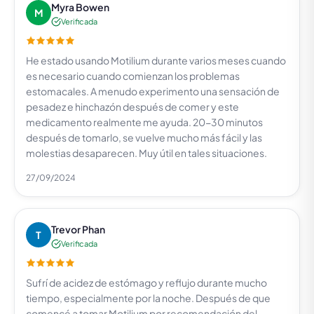
Myra Bowen
M
Verificada
He estado usando Motilium durante varios meses cuando
es necesario cuando comienzan los problemas
estomacales. A menudo experimento una sensación de
pesadez e hinchazón después de comer y este
medicamento realmente me ayuda. 20-30 minutos
después de tomarlo, se vuelve mucho más fácil y las
molestias desaparecen. Muy útil en tales situaciones.
27/09/2024
Trevor Phan
T
Verificada
Sufrí de acidez de estómago y reflujo durante mucho
tiempo, especialmente por la noche. Después de que
comencé a tomar Motilium por recomendación del