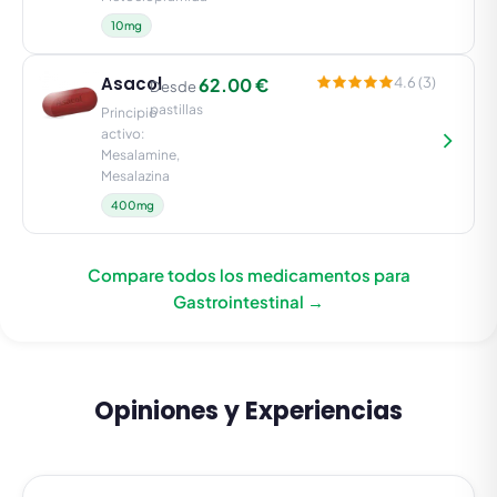
10mg
Asacol
62.00 €
4.6 (3)
Desde
pastillas
Principio
activo:
Mesalamine,
Mesalazina
400mg
Compare todos los medicamentos para
Gastrointestinal →
Opiniones y Experiencias