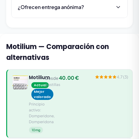
¿Ofrecen entrega anónima?
Motilium — Comparación con
alternativas
Motilium
40.00 €
4.7 (3)
Desde
pastillas
Actual
Mejor
valorado
Principio
activo:
Domperidone,
Domperidona
10mg