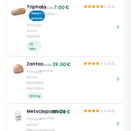
Triphala
7.00 €
4.5 (3)
Desde
Mejor
botellas
precio
Principio
activo:
Triphala
60
tabs
Zantac
39.00 €
4.4 (3)
Desde
pastillas
Principio
activo:
Ranitidine,
Ranitidina
300mg
Metoclopramide
51.00 €
4.4 (3)
Desde
pastillas
Principio
activo:
Metoclopramida