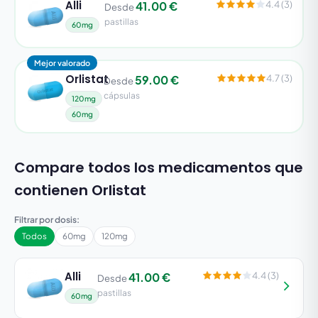
Alli
41.00 €
4.4 (3)
Desde
pastillas
60mg
Mejor valorado
Orlistat
59.00 €
4.7 (3)
Desde
cápsulas
120mg
60mg
Compare todos los medicamentos que
contienen Orlistat
Filtrar por dosis:
Todos
60mg
120mg
Alli
41.00 €
4.4 (3)
Desde
pastillas
60mg