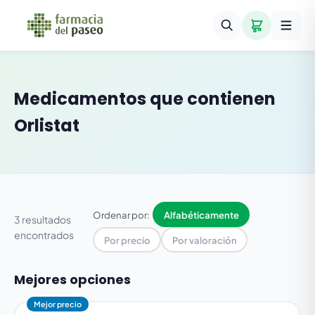
Medicamentos que contienen
Orlistat
Ordenar por:
Alfabéticamente
3 resultados
encontrados
Por precio
Por valoración
Mejores opciones
Mejor precio