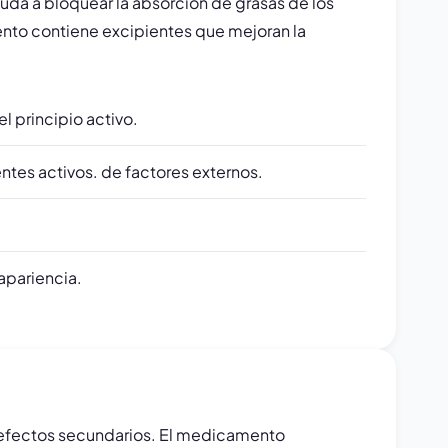
yuda a bloquear la absorción de grasas de los
ento contiene excipientes que mejoran la
l principio activo.
entes activos. de factores externos.
 apariencia.
les efectos secundarios. El medicamento