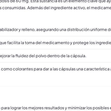
na dosis de 60 mg. Esta sustancia es un elemento clave que a
ías consumidas. Además del ingrediente activo, el medicam
abilizador y relleno, asegurando una distribución uniforme de
o que facilita la toma del medicamento y protege los ingredi
jorar la fluidez del polvo dentro de la cápsula.
os como colorantes para dar a las cápsulas una característica
tas para lograr los mejores resultados y minimizar los posib