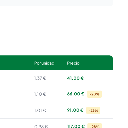
Por unidad
Precio
1.37 €
41.00 €
66.00 €
1.10 €
-20%
91.00 €
1.01 €
-26%
117.00 €
0.98 €
-28%