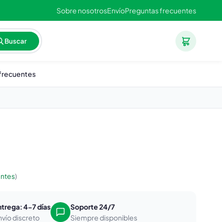
Sobre nosotros
Envío
Preguntas frecuentes
Buscar
frecuentes
entes
)
ntrega: 4-7 días
Soporte 24/7
nvío discreto
Siempre disponibles