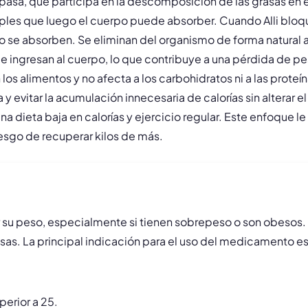
ipasa, que participa en la descomposición de las grasas en el 
ples que luego el cuerpo puede absorber. Cuando Alli blo
 no se absorben. Se eliminan del organismo de forma natural 
ue ingresan al cuerpo, lo que contribuye a una pérdida de pe
los alimentos y no afecta a los carbohidratos ni a las proteí
y evitar la acumulación innecesaria de calorías sin alterar el
dieta baja en calorías y ejercicio regular. Este enfoque le
iesgo de recuperar kilos de más.
ir su peso, especialmente si tienen sobrepeso o son obesos
as. La principal indicación para el uso del medicamento es
erior a 25.