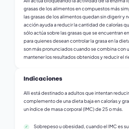
Alli actúa bloqueando la actividad de la enzima l
grasas de los alimentos en compuestos más sim
las grasas de los alimentos quedan sin digerir y
acción ayuda a reducir la cantidad de calorías q
sólo actúa sobre las grasas que se encuentran en 
para quienes desean controlar la grasa en la dieta 
son más pronunciados cuando se combina con una 
mantener los resultados obtenidos y reducir el r
Indicaciones
Alli está destinado a adultos que intentan reduc
complemento de una dieta baja en calorías y gras
un índice de masa corporal (IMC) de 25 o más.
Sobrepeso u obesidad, cuando el IMC es sup