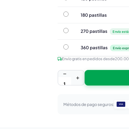
180 pastillas
180 pastillas
270 pastillas
270 pastillas
Envío está
360 pastillas
360 pastillas
Envío expr
Envío gratis en pedidos desde
200.00
−
+
Métodos de pago seguros:
VISA