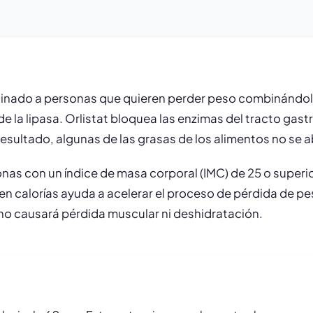
inado a personas que quieren perder peso combinándolo c
dor de la lipasa. Orlistat bloquea las enzimas del tracto g
sultado, algunas de las grasas de los alimentos no se a
nas con un índice de masa corporal (IMC) de 25 o superio
ja en calorías ayuda a acelerar el proceso de pérdida de p
e no causará pérdida muscular ni deshidratación.