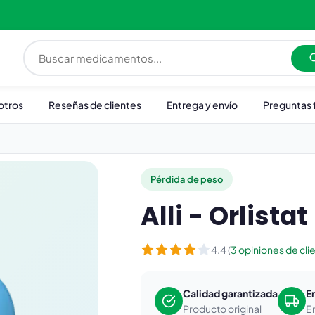
otros
Reseñas de clientes
Entrega y envío
Preguntas 
Pérdida de peso
Alli - Orlistat
4.4 (
3 opiniones de cli
Calidad garantizada
E
Producto original
E