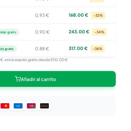
168.00 €
0.93 €
-32%
243.00 €
0.90 €
-34%
ndar gratis
317.00 €
0.88 €
-36%
és gratis
 €
, envío exprés gratis desde
300.00 €
Añadir al carrito
JCB
DISCOVER
AMEX