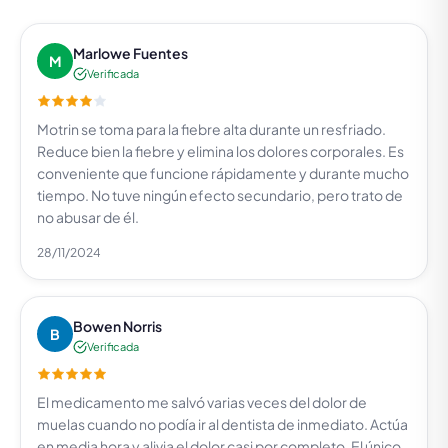
Marlowe Fuentes
M
Verificada
Motrin se toma para la fiebre alta durante un resfriado.
Reduce bien la fiebre y elimina los dolores corporales. Es
conveniente que funcione rápidamente y durante mucho
tiempo. No tuve ningún efecto secundario, pero trato de
no abusar de él.
28/11/2024
Bowen Norris
B
Verificada
El medicamento me salvó varias veces del dolor de
muelas cuando no podía ir al dentista de inmediato. Actúa
en media hora y alivia el dolor casi por completo. El único