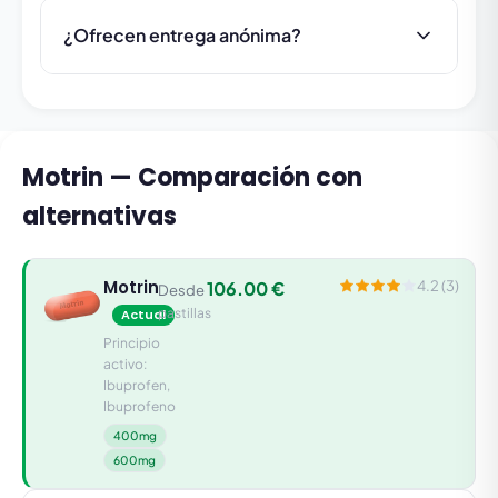
¿Ofrecen entrega anónima?
Motrin — Comparación con
alternativas
Motrin
106.00 €
4.2 (3)
Desde
pastillas
Actual
Principio
activo:
Ibuprofen,
Ibuprofeno
400mg
600mg