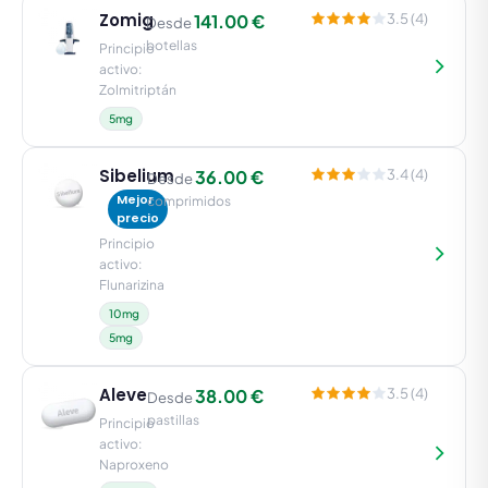
Zomig
141.00 €
3.5 (4)
Desde
botellas
Principio
activo:
Zolmitriptán
5mg
Sibelium
36.00 €
3.4 (4)
Desde
Mejor
comprimidos
precio
Principio
activo:
Flunarizina
10mg
5mg
Aleve
38.00 €
3.5 (4)
Desde
pastillas
Principio
activo:
Naproxeno