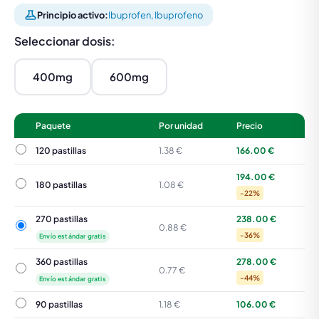
Principio activo:
Ibuprofen, Ibuprofeno
Seleccionar dosis:
400mg
600mg
Paquete
Por unidad
Precio
120 pastillas
120 pastillas
1.38 €
166.00 €
194.00 €
180 pastillas
180 pastillas
1.08 €
-22%
270 pastillas
238.00 €
270 pastillas
0.88 €
-36%
Envío estándar gratis
360 pastillas
278.00 €
360 pastillas
0.77 €
-44%
Envío estándar gratis
90 pastillas
90 pastillas
1.18 €
106.00 €