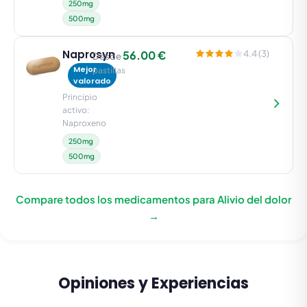
250mg
500mg
Naprosyn
56.00 €
4.4 (3)
Desde
Mejor
pastillas
valorado
Principio
activo:
Naproxeno
250mg
500mg
Compare todos los medicamentos para Alivio del dolor
→
Opiniones y Experiencias