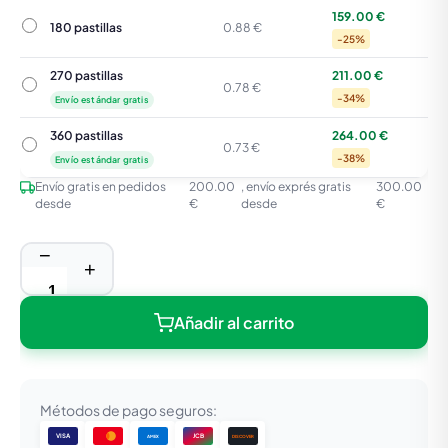
159.00 €
180 pastillas
180 pastillas
0.88 €
-25%
270 pastillas
211.00 €
270 pastillas
0.78 €
-34%
Envío estándar gratis
360 pastillas
264.00 €
360 pastillas
0.73 €
-38%
Envío estándar gratis
Envío gratis en pedidos
200.00
, envío exprés gratis
300.00
desde
€
desde
€
−
+
Añadir al carrito
Métodos de pago seguros:
VISA
JCB
DISCOVER
AMEX