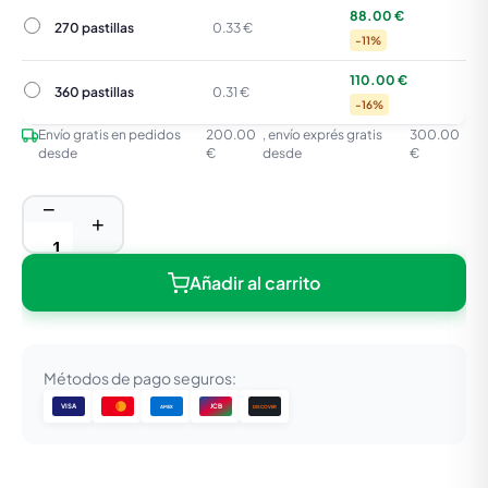
88.00 €
270 pastillas
270 pastillas
0.33 €
-11%
110.00 €
360 pastillas
360 pastillas
0.31 €
-16%
Envío gratis en pedidos
200.00
, envío exprés gratis
300.00
desde
€
desde
€
−
+
Añadir al carrito
Métodos de pago seguros:
VISA
JCB
DISCOVER
AMEX