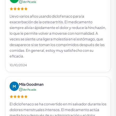
Verificada
Llevo varios años usando diclofenaco para la
exacerbación de la osteoartritis. El medicamento
siempre alivia rápidamente el dolor y reduce la hinchazón,
lo que le permite volver a moverse con normalidad. A
veces se siente una ligera molestia en el estómago, que
desaparece si se toman los comprimidos después de las
comidas. En general, estoy muy satisfecho con su
eficacia.
10/10/2024
Mila Goodman
M
Verificada
El diclofenaco se ha convertido en mi salvador durante los
dolores menstruales intensos. El medicamento actúa
media hora después de su administración y el dolor