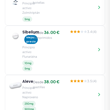
botellas
Principio
activo:
Zolmitriptán
5mg
Sibelium
36.00 €
3.4 (4)
Desde
Mejor
comprimidos
precio
Principio
activo:
Flunarizina
10mg
5mg
Aleve
38.00 €
3.5 (4)
Desde
pastillas
Principio
activo:
Naproxeno
250mg
500mg