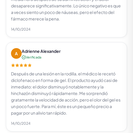
desaparece significativamente. Lo único negativo es que
a veces siento un poco de náuseas, pero el efecto del
fármaco merece la pena.
14/10/2024
Adrienne Alexander
A
Verificada
Después de una lesión en la rodilla, el médico le recetó
diclofenaco en forma de gel. El producto ayudó casi de
inmediato: el dolor disminuyó notablemente y la
hinchazón disminuyó rápidamente. Me sorprendió
gratamente la velocidad de acción, pero el olor del gel es
un poco fuerte. Para mí, éste es un pequeño precio a
pagar por un alivio tan rápido.
14/10/2024