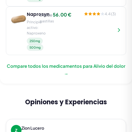
Naprosyn
56.00 €
4.4 (3)
Desde
pastillas
Principio
activo:
Naproxeno
250mg
500mg
Compare todos los medicamentos para Alivio del dolor
→
Opiniones y Experiencias
Zion Lucero
Z