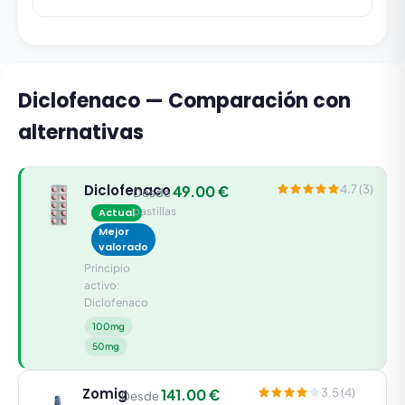
Diclofenaco — Comparación con
alternativas
Diclofenaco
49.00 €
4.7 (3)
Desde
pastillas
Actual
Mejor
valorado
Principio
activo:
Diclofenaco
100mg
50mg
Zomig
141.00 €
3.5 (4)
Desde