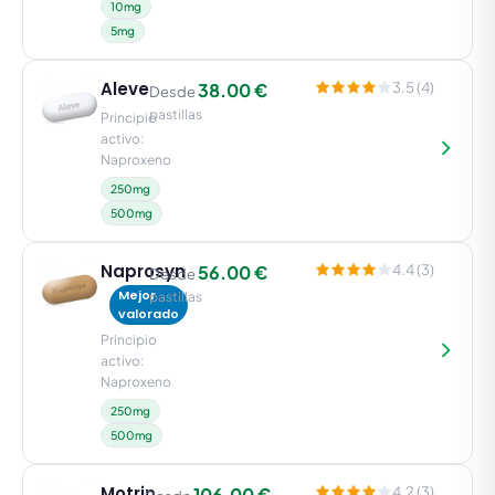
10mg
5mg
Aleve
38.00 €
3.5 (4)
Desde
pastillas
Principio
activo:
Naproxeno
250mg
500mg
Naprosyn
56.00 €
4.4 (3)
Desde
Mejor
pastillas
valorado
Principio
activo:
Naproxeno
250mg
500mg
Motrin
106.00 €
4.2 (3)