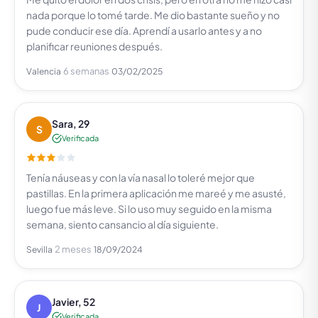
nada porque lo tomé tarde. Me dio bastante sueño y no
pude conducir ese día. Aprendí a usarlo antes y a no
planificar reuniones después.
6 semanas
Valencia
03/02/2025
Sara, 29
S
Verificada
Tenía náuseas y con la vía nasal lo toleré mejor que
pastillas. En la primera aplicación me mareé y me asusté,
luego fue más leve. Si lo uso muy seguido en la misma
semana, siento cansancio al día siguiente.
2 meses
Sevilla
18/09/2024
Javier, 52
J
Verificada