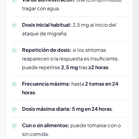
tragar con agua.
Dosis inicial habitual:
2,5 mg al inicio del
ataque de migraña.
Repetición de dosis:
si los síntomas
reaparecen o la respuesta es insuficiente,
puede repetirse
2,5 mg
tras
≥2 horas
.
Frecuencia máxima:
hasta
2 tomas en 24
horas
.
Dosis máxima diaria:
5 mg en 24 horas
.
Con o sin alimentos:
puede tomarse con o
sin comida.