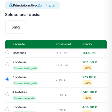
Principio activo:
Zolmitriptán
Seleccionar dosis:
5mg
Paquete
Por unidad
Precio
1 botellas
1 botellas
141.00 €
141.00 €
2 botellas
206.00 €
2 botellas
103.00 €
-27%
Envío estándar gratis
3 botellas
273.00 €
3 botellas
91.00 €
-35%
Envío estándar gratis
4 botellas
340.00 €
4 botellas
85.00 €
-40%
Envío exprés gratis
5 botellas
406.00 €
5 botellas
81.20 €