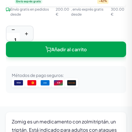
-42%
Envío exprés gratis
Envío gratis en pedidos
200.00
, envío exprés gratis
300.00
desde
€
desde
€
−
+
Añadir al carrito
Métodos de pago seguros:
VISA
JCB
DISCOVER
AMEX
Zomig es un medicamento con zolmitriptán, un
triptán. Está indicado para adultos con ataques