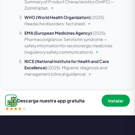
Summary of Product Characteristics (SmPC) —
Zolmitriptan.
↑
WHO (World Health Organization)
(2025).
Headache disorders: fact sheet.
↑
EMA (European Medicines Agency)
(2025).
Pharmacovigilance: Serotonin syndrome —
safety information for serotonergic medicines
(regulatory safety communications).
↑
NICE (National Institute for Health and Care
Excellence)
(2025).
Migraine: diagnosis and
management (clinical guidance).
↑
Descarga nuestra app gratuita
Instalar