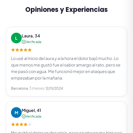
Opiniones y Experiencias
Laura, 34
L
Verificada
Lo usé al inicio del aura y a la hora el dolor bajó mucho. Lo
que menos me gustó fue el sabor amargo al rato, pero se
me pasó con agua. Me funcionó mejor en ataques que
empezaban por la mañana.
3 meses
Barcelona
12/11/2024
Miguel, 41
M
Verificada
Me quitó el dolor en dos crisis, pero en otra no me hizo casi