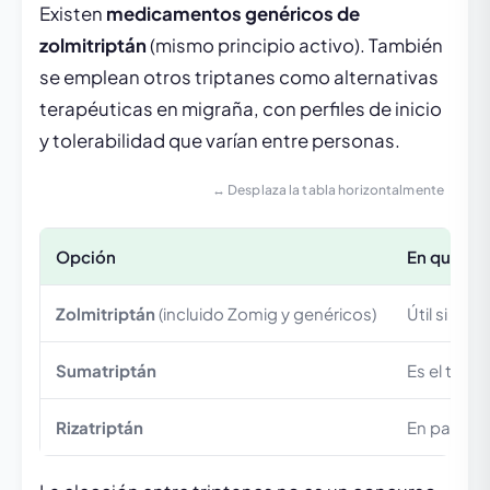
Existen
medicamentos genéricos de
zolmitriptán
(mismo principio activo). También
se emplean otros triptanes como alternativas
terapéuticas en migraña, con perfiles de inicio
y tolerabilidad que varían entre personas.
↔ Desplaza la tabla horizontalmente
Opción
En qué se 
Zolmitriptán
(incluido Zomig y genéricos)
Útil si tu
Sumatriptán
Es el tript
Rizatriptán
En pacient