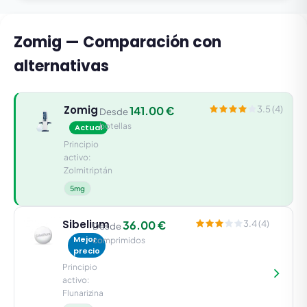
Zomig — Comparación con
alternativas
Zomig
141.00 €
3.5 (4)
Desde
botellas
Actual
Principio
activo:
Zolmitriptán
5mg
Sibelium
36.00 €
3.4 (4)
Desde
Mejor
comprimidos
precio
Principio
activo:
Flunarizina