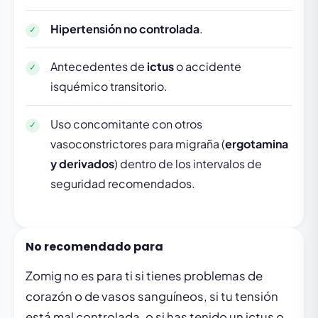
Hipertensión no controlada
.
Antecedentes de
ictus
o accidente
isquémico transitorio.
Uso concomitante con otros
vasoconstrictores para migraña (
ergotamina
y derivados
) dentro de los intervalos de
seguridad recomendados.
No recomendado para
Zomig no es para ti si tienes problemas de
corazón o de vasos sanguíneos, si tu tensión
está mal controlada, o si has tenido un ictus o