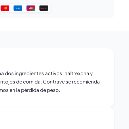
JCB
DISCOVER
AMEX
 dos ingredientes activos: naltrexona y
os antojos de comida. Contrave se recomienda
imos en la pérdida de peso.