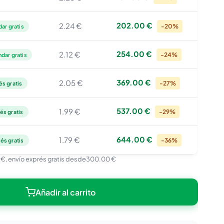
202.00 €
2.24 €
-20%
ar gratis
254.00 €
2.12 €
-24%
ndar gratis
369.00 €
2.05 €
-27%
és gratis
537.00 €
1.99 €
-29%
és gratis
644.00 €
1.79 €
-36%
és gratis
 €
, envío exprés gratis desde
300.00 €
Añadir al carrito