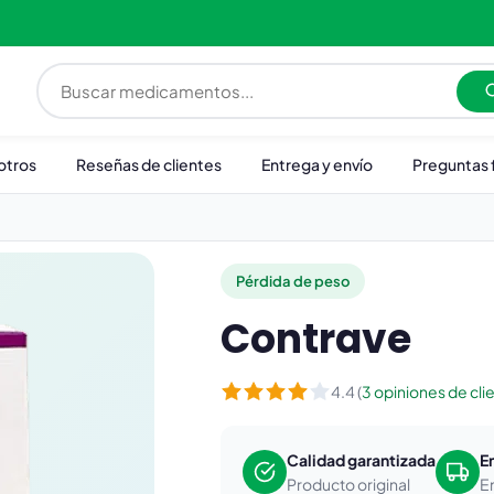
otros
Reseñas de clientes
Entrega y envío
Preguntas 
Pérdida de peso
Contrave
4.4 (
3 opiniones de cli
Calidad garantizada
E
Producto original
E