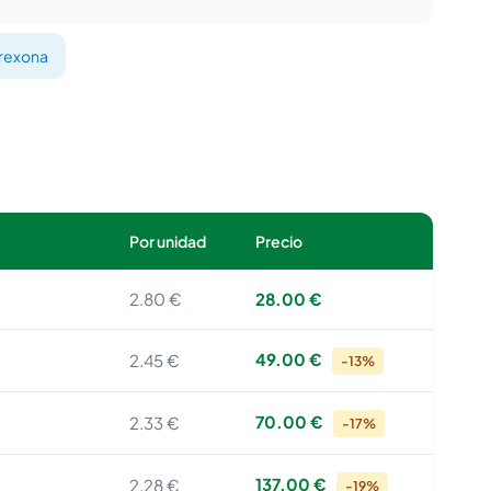
trexona
Por unidad
Precio
2.80 €
28.00 €
49.00 €
2.45 €
-13%
70.00 €
2.33 €
-17%
137.00 €
2.28 €
-19%