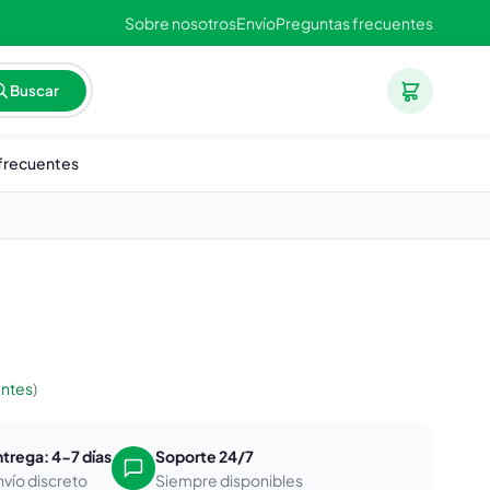
Sobre nosotros
Envío
Preguntas frecuentes
Buscar
frecuentes
entes
)
ntrega: 4-7 días
Soporte 24/7
nvío discreto
Siempre disponibles