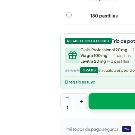
180 pastillas
180 pastillas
Trío de po
REGALO CON TU PEDIDO
Cialis Professional 20 mg
— 2
Viagra 100 mg
— 2 pastillas
Levitra 20 mg
— 2 pastillas
33.06 €
GRATIS
en cualquier pedid
El regalo es tuyo
−
+
Métodos de pago seguros:
VISA