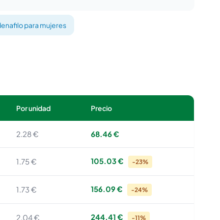
denafilo para mujeres
Por unidad
Precio
2.28 €
68.46 €
105.03 €
1.75 €
-23%
156.09 €
1.73 €
-24%
244.41 €
2.04 €
-11%