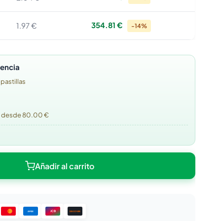
354.81 €
1.97 €
-14%
tencia
 pastillas
o desde 80.00 €
Añadir al carrito
JCB
DISCOVER
AMEX