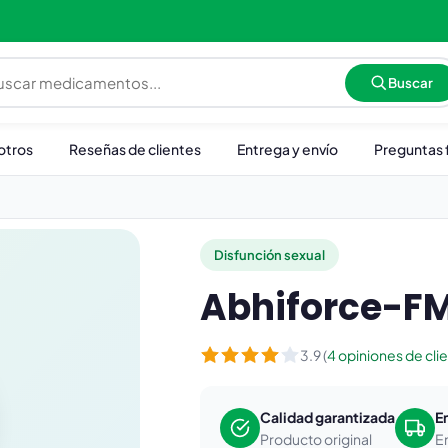
Buscar
otros
Reseñas de clientes
Entrega y envío
Preguntas 
Disfunción sexual
Abhiforce-F
3.9 (
4 opiniones de cli
Calidad garantizada
E
Producto original
E