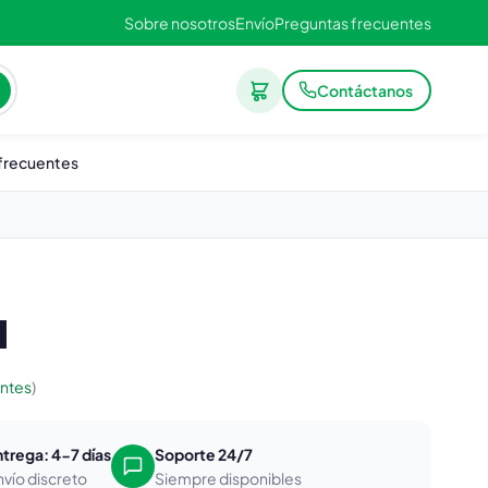
Sobre nosotros
Envío
Preguntas frecuentes
Contáctanos
frecuentes
M
entes
)
ntrega: 4-7 días
Soporte 24/7
nvío discreto
Siempre disponibles