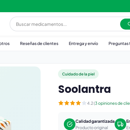
otros
Reseñas de clientes
Entrega y envío
Preguntas 
Cuidado de la piel
Soolantra
4.2 (
3 opiniones de cli
Calidad garantizada
E
Producto original
E