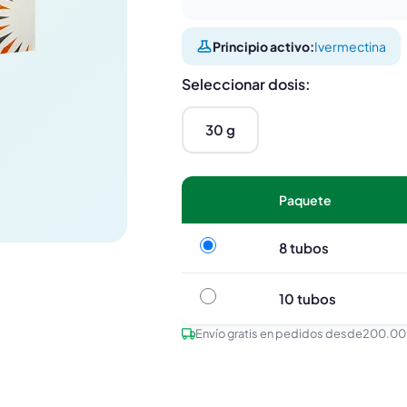
Principio activo:
Ivermectina
Seleccionar dosis:
30 g
Paquete
8 tubos
8 tubos
10 tubos
10 tubos
Envío gratis en pedidos desde
200.00