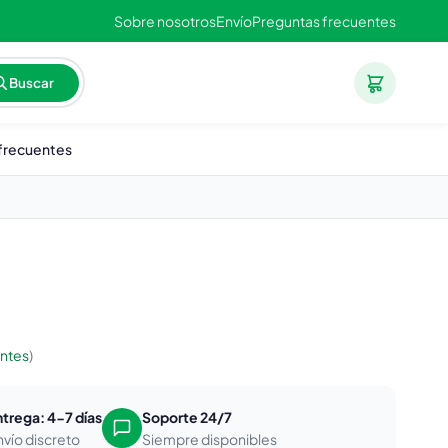
Sobre nosotros
Envío
Preguntas frecuentes
Buscar
frecuentes
entes
)
ntrega: 4-7 días
Soporte 24/7
nvío discreto
Siempre disponibles