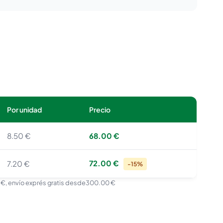
Por unidad
Precio
8.50 €
68.00 €
72.00 €
7.20 €
-15%
 €
, envío exprés gratis desde
300.00 €