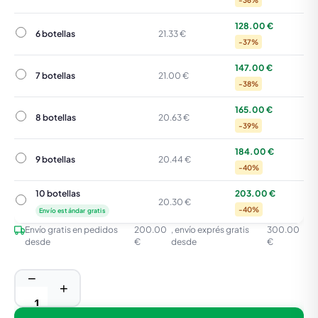
-36%
128.00 €
6 botellas
6 botellas
21.33 €
-37%
147.00 €
7 botellas
7 botellas
21.00 €
-38%
165.00 €
8 botellas
8 botellas
20.63 €
-39%
184.00 €
9 botellas
9 botellas
20.44 €
-40%
10 botellas
203.00 €
10 botellas
20.30 €
-40%
Envío estándar gratis
Envío gratis en pedidos
200.00
, envío exprés gratis
300.00
desde
€
desde
€
−
+