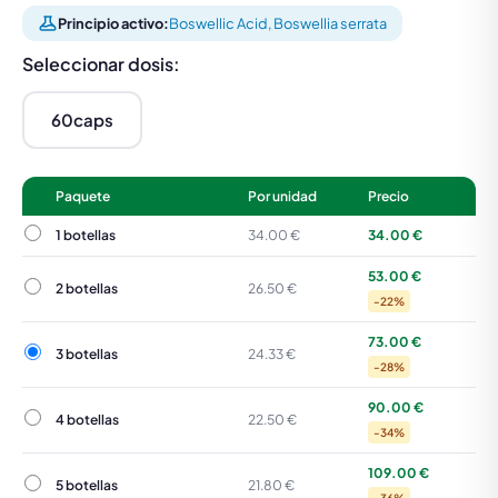
Principio activo:
Boswellic Acid, Boswellia serrata
Seleccionar dosis:
60caps
Paquete
Por unidad
Precio
1 botellas
1 botellas
34.00 €
34.00 €
53.00 €
2 botellas
2 botellas
26.50 €
-22%
73.00 €
3 botellas
3 botellas
24.33 €
-28%
90.00 €
4 botellas
4 botellas
22.50 €
-34%
109.00 €
5 botellas
5 botellas
21.80 €