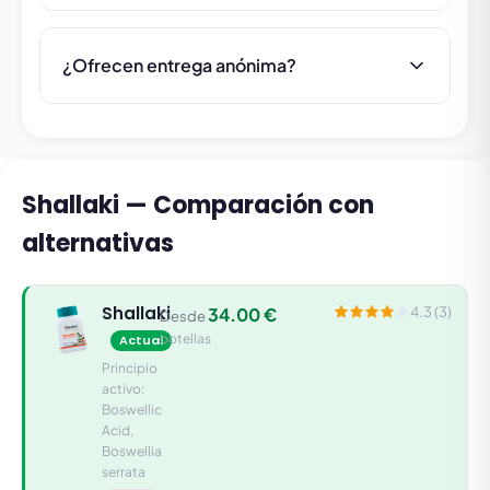
¿Ofrecen entrega anónima?
Shallaki — Comparación con
alternativas
Shallaki
34.00 €
4.3 (3)
Desde
botellas
Actual
Principio
activo:
Boswellic
Acid,
Boswellia
serrata