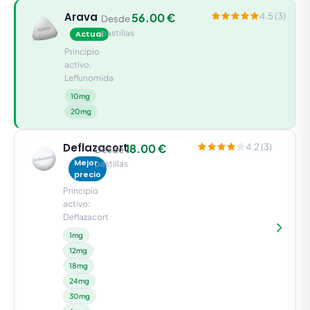
Arava
56.00 €
4.5 (3)
Desde
pastillas
Actual
Principio
activo:
Leflunomida
10mg
20mg
Deflazacort
18.00 €
4.2 (3)
Desde
Mejor
pastillas
precio
Principio
activo:
Deflazacort
1mg
12mg
18mg
24mg
30mg