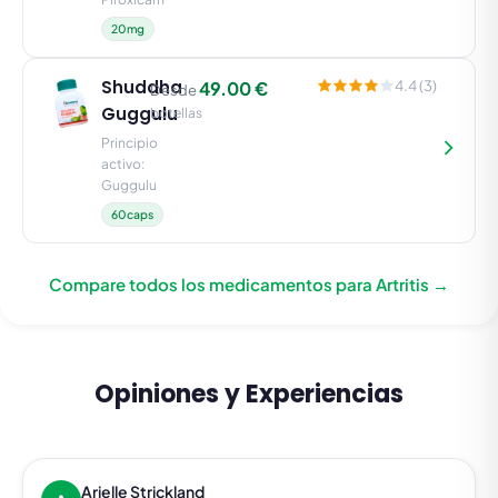
20mg
Shuddha
49.00 €
4.4 (3)
Desde
Guggulu
botellas
Principio
activo:
Guggulu
60caps
Compare todos los medicamentos para Artritis →
Opiniones y Experiencias
Arielle Strickland