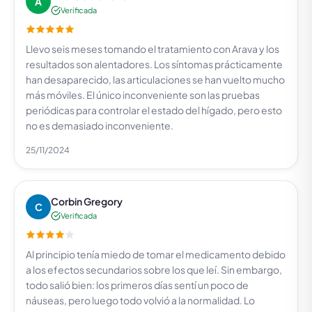
A
Verificada
Llevo seis meses tomando el tratamiento con Arava y los
resultados son alentadores. Los síntomas prácticamente
han desaparecido, las articulaciones se han vuelto mucho
más móviles. El único inconveniente son las pruebas
periódicas para controlar el estado del hígado, pero esto
no es demasiado inconveniente.
25/11/2024
Corbin Gregory
C
Verificada
Al principio tenía miedo de tomar el medicamento debido
a los efectos secundarios sobre los que leí. Sin embargo,
todo salió bien: los primeros días sentí un poco de
náuseas, pero luego todo volvió a la normalidad. Lo