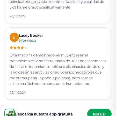
principal es que ayuda a controlar la artritis y la calidad de
vida ha mejorado significativamente.
26/11/2024
Lacey Booker
L
Verificada
El fármaco ha demostrado ser muy eficaz en el
tratamiento de la artritis reumatoide. A las pocas semanas
de iniciar el tratamiento, noté una disminución del dolor y
la rigidez en las articulaciones. Lo único negativo es que
me preocupaba un poco la piel seca, pero esto se
soluciona fácilmente con cremas humectantes.
25/11/2024
Descarga nuestra app gratuita
Instalar