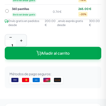
-18%
Envío estándar gratis
360 pastillas
265.00 €
360 pastillas
0.74 €
-20%
Envío estándar gratis
Envío gratis en pedidos
200.00
, envío exprés gratis
300.00
desde
€
desde
€
−
+
Añadir al carrito
Métodos de pago seguros:
VISA
JCB
DISCOVER
AMEX