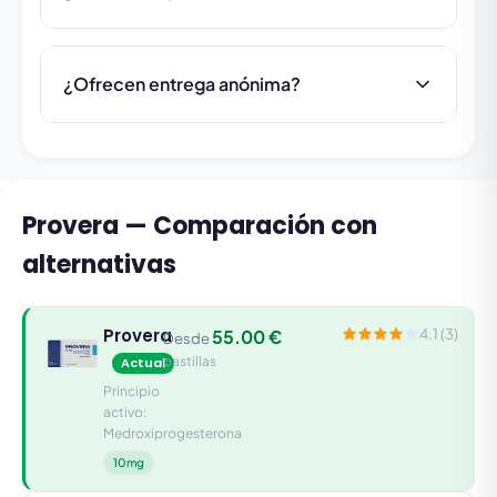
¿Ofrecen entrega anónima?
Provera — Comparación con
alternativas
Provera
55.00 €
4.1 (3)
Desde
pastillas
Actual
Principio
activo:
Medroxiprogesterona
10mg