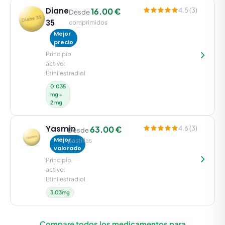
Diane
16.00 €
4.5 (3)
Desde
35
comprimidos
Mejor
precio
Principio
activo:
Etinilestradiol
0.035
mg +
2 mg
Yasmin
63.00 €
4.6 (3)
Desde
Mejor
pastillas
valorado
Principio
activo:
Etinilestradiol
3.03mg
Compare todos los medicamentos para