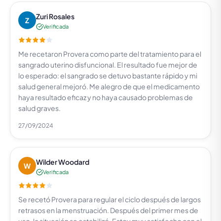
Zuri Rosales
Z
Verificada
Me recetaron Provera como parte del tratamiento para el
sangrado uterino disfuncional. El resultado fue mejor de
lo esperado: el sangrado se detuvo bastante rápido y mi
salud general mejoró. Me alegro de que el medicamento
haya resultado eficaz y no haya causado problemas de
salud graves.
27/09/2024
Wilder Woodard
W
Verificada
Se recetó Provera para regular el ciclo después de largos
retrasos en la menstruación. Después del primer mes de