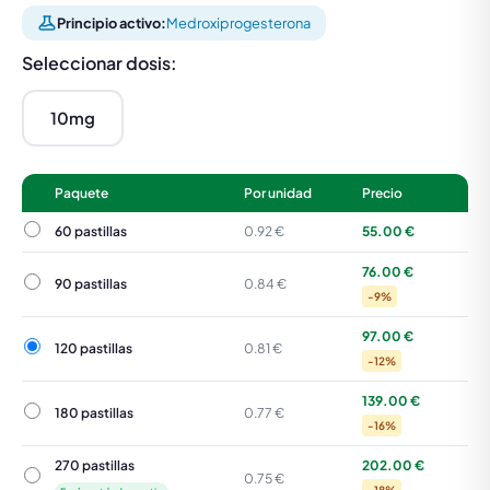
Principio activo:
Medroxiprogesterona
Seleccionar dosis:
10mg
Paquete
Por unidad
Precio
60 pastillas
60 pastillas
0.92 €
55.00 €
76.00 €
90 pastillas
90 pastillas
0.84 €
-9%
97.00 €
120 pastillas
120 pastillas
0.81 €
-12%
139.00 €
180 pastillas
180 pastillas
0.77 €
-16%
270 pastillas
202.00 €
270 pastillas
0.75 €