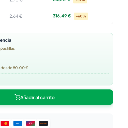
316.49 €
2.64 €
-60%
tencia
 pastillas
o desde 80.00 €
Añadir al carrito
JCB
DISCOVER
AMEX