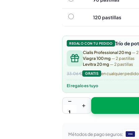
120 pastillas
120 pastillas
Trío de po
REGALO CON TU PEDIDO
Cialis Professional 20 mg
— 2
Viagra 100 mg
— 2 pastillas
Levitra 20 mg
— 2 pastillas
33.06 €
GRATIS
en cualquier pedid
El regalo es tuyo
−
+
Métodos de pago seguros:
VISA