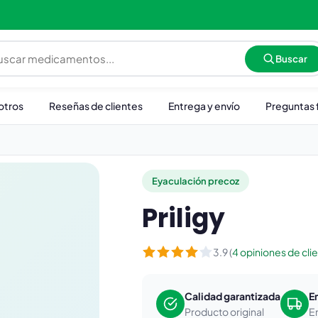
Buscar
otros
Reseñas de clientes
Entrega y envío
Preguntas 
Eyaculación precoz
Priligy
3.9 (
4 opiniones de cli
Calidad garantizada
E
Producto original
E