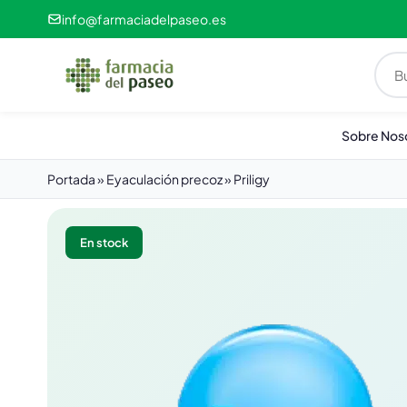
info@farmaciadelpaseo.es
Sobre Nos
Portada
»
Eyaculación precoz
»
Priligy
En stock