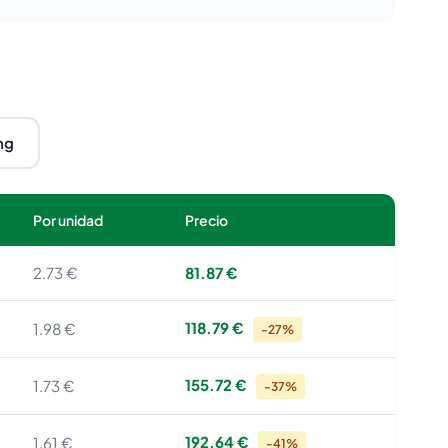
mg
Por unidad
Precio
2.73 €
81.87 €
118.79 €
1.98 €
-27%
155.72 €
1.73 €
-37%
192.64 €
1.61 €
-41%