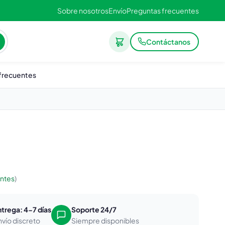
Sobre nosotros
Envío
Preguntas frecuentes
Contáctanos
frecuentes
entes
)
ntrega: 4-7 días
Soporte 24/7
nvío discreto
Siempre disponibles