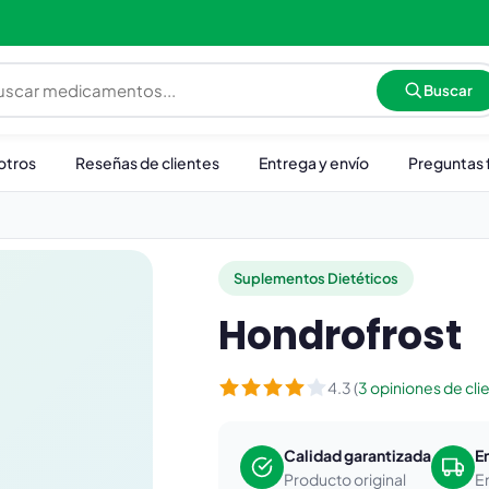
Buscar
otros
Reseñas de clientes
Entrega y envío
Preguntas 
Suplementos Dietéticos
Hondrofrost
4.3 (
3 opiniones de cli
Calidad garantizada
E
Producto original
E