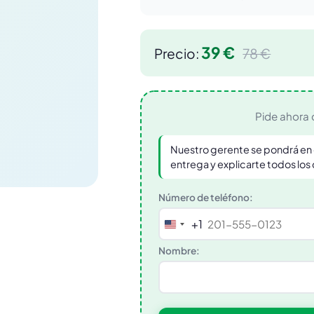
39 €
Precio:
78 €
Pide ahora 
Nuestro gerente se pondrá en 
entrega y explicarte todos los
Número de teléfono:
+1
United
States
Nombre:
+1