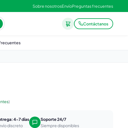
Sobre nosotros
Envío
Preguntas frecuentes
Contáctanos
frecuentes
entes
)
ntrega: 4-7 días
Soporte 24/7
nvío discreto
Siempre disponibles