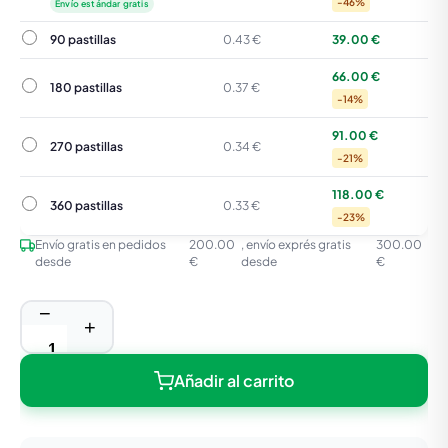
-46%
Envío estándar gratis
90 pastillas
90 pastillas
0.43 €
39.00 €
66.00 €
180 pastillas
180 pastillas
0.37 €
-14%
91.00 €
270 pastillas
270 pastillas
0.34 €
-21%
118.00 €
360 pastillas
360 pastillas
0.33 €
-23%
Envío gratis en pedidos
200.00
, envío exprés gratis
300.00
desde
€
desde
€
−
+
Añadir al carrito