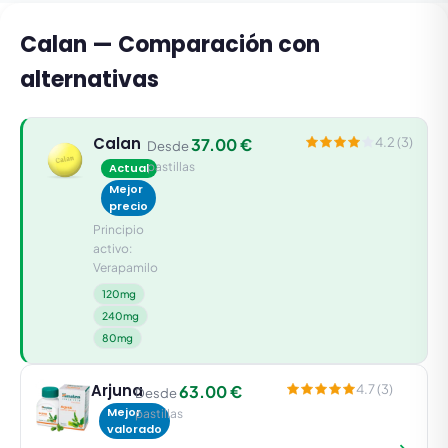
Calan — Comparación con
alternativas
Calan
37.00 €
4.2 (3)
Desde
pastillas
Actual
Mejor
precio
Principio
activo:
Verapamilo
120mg
240mg
80mg
Arjuna
63.00 €
4.7 (3)
Desde
Mejor
pastillas
valorado