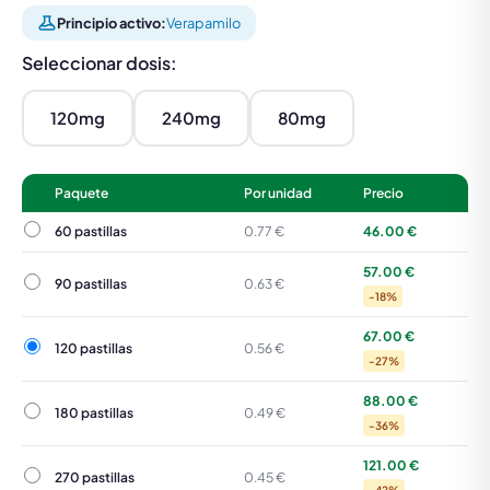
Principio activo:
Verapamilo
Seleccionar dosis:
120mg
240mg
80mg
Paquete
Por unidad
Precio
60 pastillas
60 pastillas
0.77 €
46.00 €
57.00 €
90 pastillas
90 pastillas
0.63 €
-18%
67.00 €
120 pastillas
120 pastillas
0.56 €
-27%
88.00 €
180 pastillas
180 pastillas
0.49 €
-36%
121.00 €
270 pastillas
270 pastillas
0.45 €