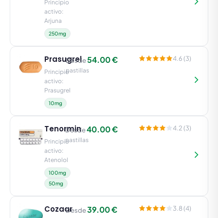
Principio
activo:
Arjuna
250mg
Prasugrel
54.00 €
4.6 (3)
Desde
pastillas
Principio
activo:
Prasugrel
10mg
Tenormin
40.00 €
4.2 (3)
Desde
pastillas
Principio
activo:
Atenolol
100mg
50mg
Cozaar
39.00 €
3.8 (4)
Desde