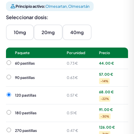
Principio activo:
Olmesartan, Olmesartán
Seleccionar dosis:
10mg
20mg
40mg
Paquete
Por unidad
Precio
60 pastillas
60 pastillas
0.73 €
44.00 €
57.00 €
90 pastillas
90 pastillas
0.63 €
-14%
68.00 €
120 pastillas
120 pastillas
0.57 €
-22%
91.00 €
180 pastillas
180 pastillas
0.51 €
-30%
126.00 €
270 pastillas
270 pastillas
0.47 €