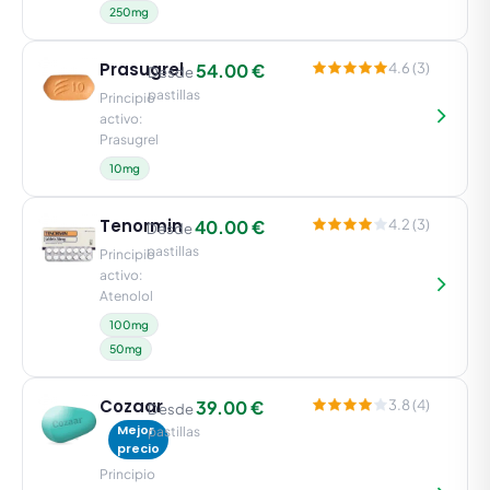
250mg
Prasugrel
54.00 €
4.6 (3)
Desde
pastillas
Principio
activo:
Prasugrel
10mg
Tenormin
40.00 €
4.2 (3)
Desde
pastillas
Principio
activo:
Atenolol
100mg
50mg
Cozaar
39.00 €
3.8 (4)
Desde
Mejor
pastillas
precio
Principio