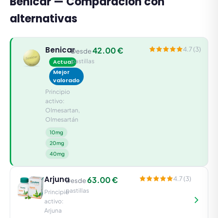
Benicar — Comparación con
alternativas
Benicar
42.00 €
4.7 (3)
Desde
pastillas
Actual
Mejor
valorado
Principio
activo:
Olmesartan,
Olmesartán
10mg
20mg
40mg
Arjuna
63.00 €
4.7 (3)
Desde
pastillas
Principio
activo:
Arjuna