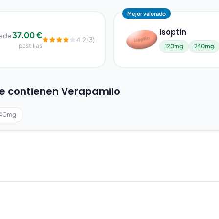
Mejor valorado
Isoptin
37.00 €
sde
4.2 (3)
pastillas
120mg
240mg
e contienen Verapamilo
40mg