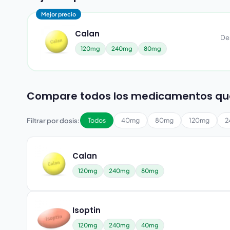
Mejor precio
Calan
De
120mg
240mg
80mg
Compare todos los medicamentos qu
Filtrar por dosis:
Todos
40mg
80mg
120mg
2
Calan
120mg
240mg
80mg
Isoptin
120mg
240mg
40mg