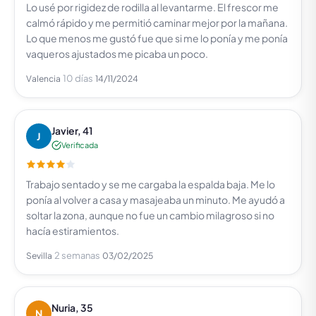
Lo usé por rigidez de rodilla al levantarme. El frescor me
calmó rápido y me permitió caminar mejor por la mañana.
Lo que menos me gustó fue que si me lo ponía y me ponía
vaqueros ajustados me picaba un poco.
10 días
Valencia
14/11/2024
Javier, 41
J
Verificada
Trabajo sentado y se me cargaba la espalda baja. Me lo
ponía al volver a casa y masajeaba un minuto. Me ayudó a
soltar la zona, aunque no fue un cambio milagroso si no
hacía estiramientos.
2 semanas
Sevilla
03/02/2025
Nuria, 35
N