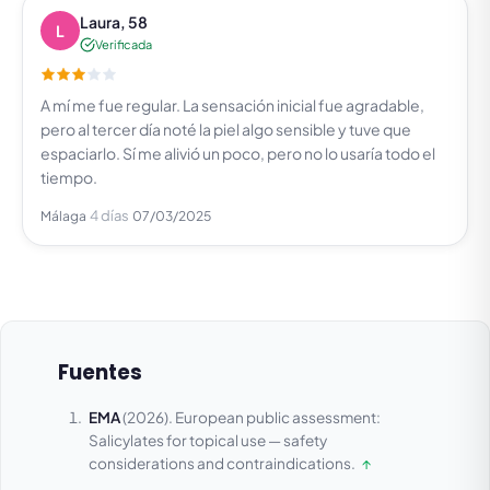
Laura, 58
L
Verificada
A mí me fue regular. La sensación inicial fue agradable,
pero al tercer día noté la piel algo sensible y tuve que
espaciarlo. Sí me alivió un poco, pero no lo usaría todo el
tiempo.
4 días
Málaga
07/03/2025
Fuentes
EMA
(2026).
European public assessment:
Salicylates for topical use — safety
considerations and contraindications.
↑