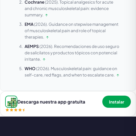
Cochrane
(2025).
Topical analgesics for acute
and chronic musculoskeletal pain: evidence
summary.
↑
EMA
(2026).
Guidance on stepwise management
of musculoskeletal pain and role of topical
therapies.
↑
AEMPS
(2026).
Recomendaciones de uso seguro
de salicilatos y productos tópicos con potencial
irritante.
↑
WHO
(2026).
Musculoskeletal pain: guidance on
self-care, red flags, and when to escalate care.
↑
Descarga nuestra app gratuita
Instalar