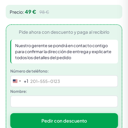
49 €
Precio:
98 €
Pide ahora con descuento y paga al recibirlo
Nuestro gerente se pondrá en contacto contigo
para confirmar la dirección de entrega y explicarte
todos los detalles del pedido
Número de teléfono:
+1
United
States
Nombre:
+1
Pedir con descuento