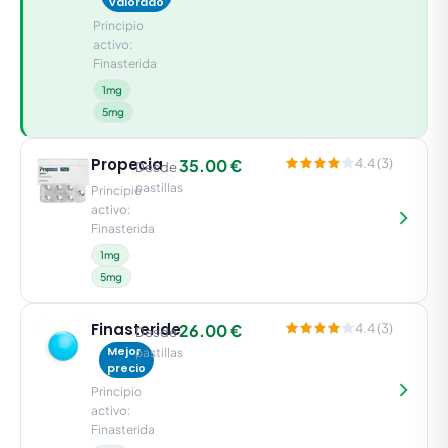
valorado
Principio
activo:
Finasterida
1mg
5mg
Propecia
35.00 €
4.4 (3)
Desde
pastillas
Principio
activo:
Finasterida
1mg
5mg
Finasteride
26.00 €
4.4 (3)
Desde
Mejor
pastillas
precio
Principio
activo:
Finasterida