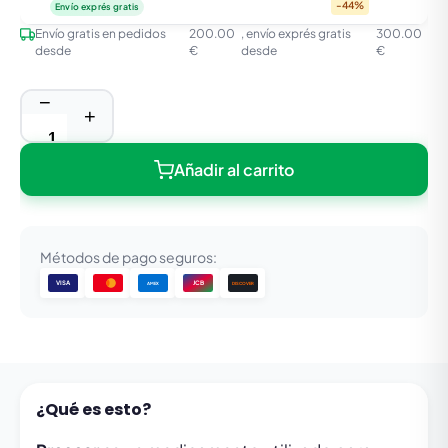
-44%
Envío exprés gratis
Envío gratis en pedidos
200.00
, envío exprés gratis
300.00
desde
€
desde
€
−
+
Añadir al carrito
Métodos de pago seguros:
VISA
JCB
DISCOVER
AMEX
¿Qué es esto?