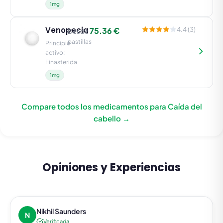
1mg
Venopecia
75.36 €
4.4 (3)
Desde
pastillas
Principio
activo:
Finasterida
1mg
Compare todos los medicamentos para Caída del
cabello →
Opiniones y Experiencias
Nikhil Saunders
N
Verificada