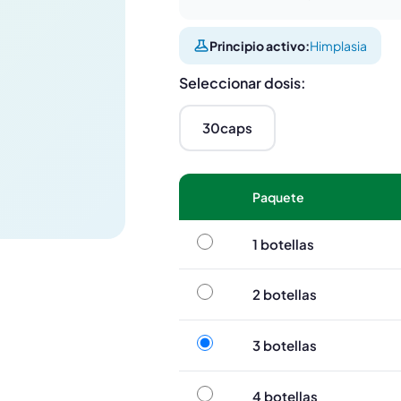
Principio activo:
Himplasia
Seleccionar dosis:
30caps
Paquete
1 botellas
1 botellas
2 botellas
2 botellas
3 botellas
3 botellas
4 botellas
4 botellas