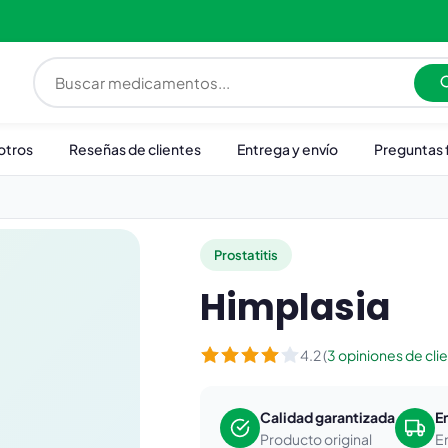
otros
Reseñas de clientes
Entrega y envío
Preguntas 
Prostatitis
Himplasia
4.2 (
3 opiniones de cli
Calidad garantizada
E
Producto original
E