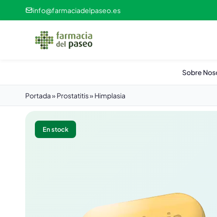
info@farmaciadelpaseo.es
Sobre Nos
Portada
»
Prostatitis
»
Himplasia
En stock