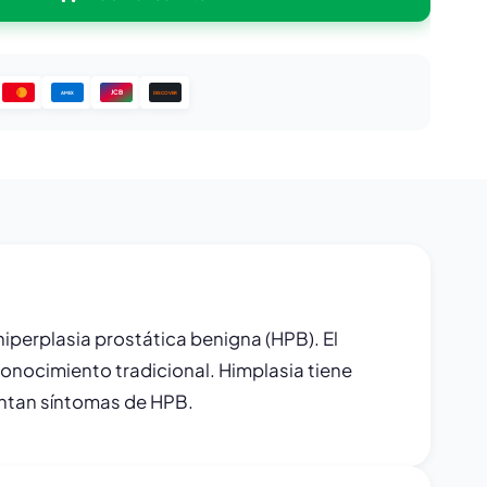
JCB
DISCOVER
AMEX
iperplasia prostática benigna (HPB). El
conocimiento tradicional. Himplasia tiene
entan síntomas de HPB.