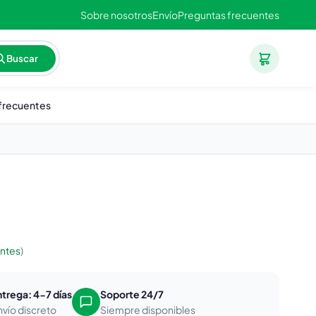
Sobre nosotros
Envío
Preguntas frecuentes
Buscar
frecuentes
entes
)
ntrega: 4-7 días
Soporte 24/7
nvío discreto
Siempre disponibles