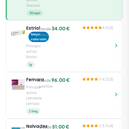
Evecare
30caps
Estriol
34.00 €
4.5 (3)
Desde
Mejor
tubos
valorado
Principio
activo:
Estriol
1g
Femara
96.00 €
4.3 (3)
Desde
pastillas
Principio
activo:
Letrozole,
Letrozol
2.5mg
Nolvadex
51.00 €
3.9 (4)
Desde