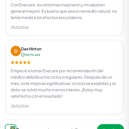
Con Evecare, los síntomas mejoraron y mi salud en
general mejoró. Es bueno que sea un remedio natural, no
tenía miedo a los efectos secundarios.
29/11/2024
Dax Hinton
D
Verificada
Empecé a tomar Evecare por recomendación del
médico debido a mis ciclos irregulares. Después de un
mes, noté mejoras significativas: el ciclo se estabilizó y el
dolor se volvió mucho menos intenso. ¡Estoy muy
satisfecho con el resultado!
25/11/2024