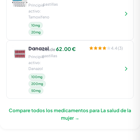
pastillas
Principio
activo:
Tamoxifeno
10mg
20mg
Danazol
62.00 €
4.4 (3)
Desde
pastillas
Principio
activo:
Danazol
100mg
200mg
50mg
Compare todos los medicamentos para La salud de la
mujer →