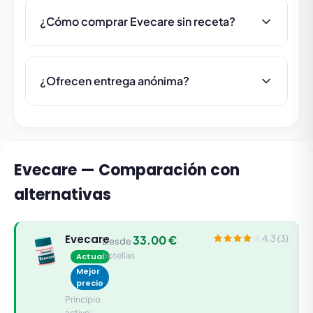
¿Cómo comprar Evecare sin receta?
¿Ofrecen entrega anónima?
Evecare — Comparación con
alternativas
Evecare
33.00 €
4.3 (3)
Desde
botellas
Actual
Mejor
precio
Principio
activo: