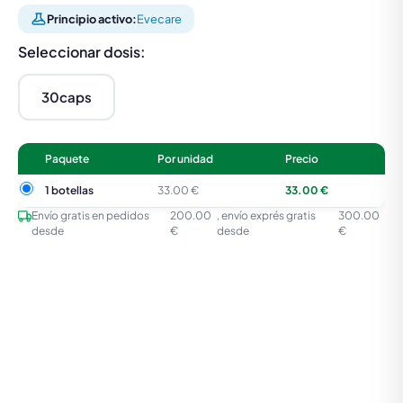
Principio activo:
Evecare
Seleccionar dosis:
30caps
Paquete
Por unidad
Precio
1 botellas
1 botellas
33.00 €
33.00 €
Envío gratis en pedidos
200.00
, envío exprés gratis
300.00
desde
€
desde
€