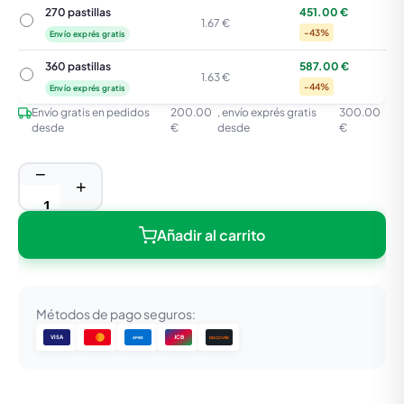
270 pastillas
451.00 €
270 pastillas
1.67 €
-43%
Envío exprés gratis
360 pastillas
587.00 €
360 pastillas
1.63 €
-44%
Envío exprés gratis
Envío gratis en pedidos
200.00
, envío exprés gratis
300.00
desde
€
desde
€
−
+
Añadir al carrito
Métodos de pago seguros:
VISA
JCB
DISCOVER
AMEX