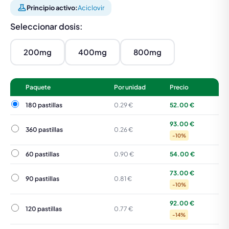
Principio activo:
Aciclovir
Seleccionar dosis:
200mg
400mg
800mg
Paquete
Por unidad
Precio
180 pastillas
180 pastillas
0.29 €
52.00 €
93.00 €
360 pastillas
360 pastillas
0.26 €
-10%
60 pastillas
60 pastillas
0.90 €
54.00 €
73.00 €
90 pastillas
90 pastillas
0.81 €
-10%
92.00 €
120 pastillas
120 pastillas
0.77 €
-14%