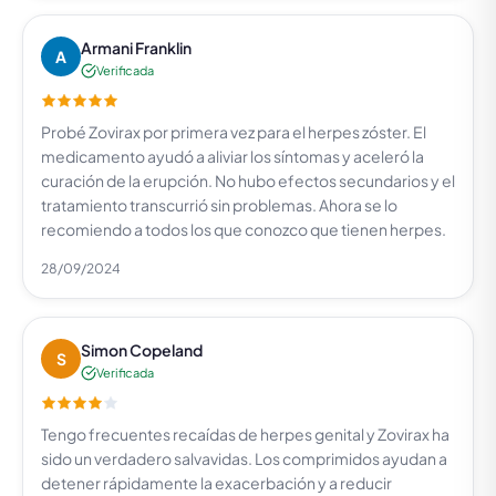
Armani Franklin
A
Verificada
Probé Zovirax por primera vez para el herpes zóster. El
medicamento ayudó a aliviar los síntomas y aceleró la
curación de la erupción. No hubo efectos secundarios y el
tratamiento transcurrió sin problemas. Ahora se lo
recomiendo a todos los que conozco que tienen herpes.
28/09/2024
Simon Copeland
S
Verificada
Tengo frecuentes recaídas de herpes genital y Zovirax ha
sido un verdadero salvavidas. Los comprimidos ayudan a
detener rápidamente la exacerbación y a reducir