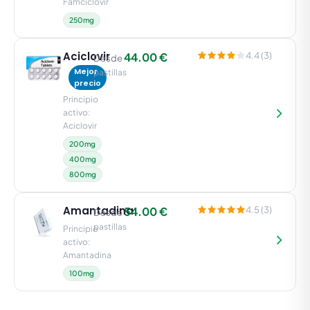
Famciclovir
250mg
Aciclovir
44.00 €
4.4 (3)
Desde
Mejor
pastillas
precio
Principio
activo:
Aciclovir
200mg
400mg
800mg
Amantadina
54.00 €
4.5 (3)
Desde
pastillas
Principio
activo:
Amantadina
100mg