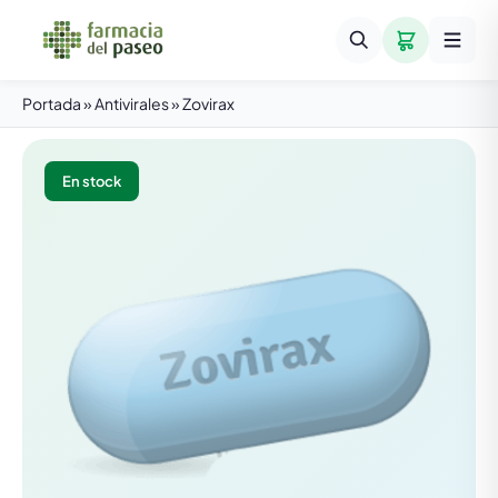
Portada
»
Antivirales
»
Zovirax
En stock