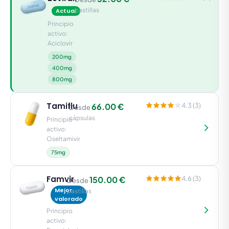
pastillas
Actual
Principio
activo:
Aciclovir
200mg
400mg
800mg
Tamiflu
66.00 €
4.3 (3)
Desde
cápsulas
Principio
activo:
Oseltamivir
75mg
Famvir
150.00 €
4.6 (3)
Desde
Mejor
pastillas
valorado
Principio
activo: