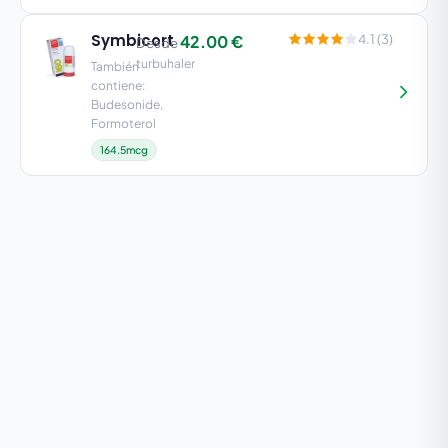
Symbicort
42.00 €
4.1 (3)
Desde
turbuhaler
También
contiene:
Budesonide,
Formoterol
164.5mcg