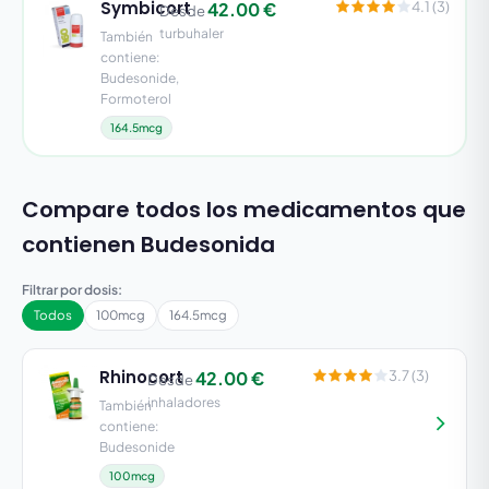
Symbicort
42.00 €
4.1 (3)
Desde
turbuhaler
También
contiene:
Budesonide,
Formoterol
164.5mcg
Compare todos los medicamentos que
contienen Budesonida
Filtrar por dosis:
Todos
100mcg
164.5mcg
Rhinocort
42.00 €
3.7 (3)
Desde
inhaladores
También
contiene:
Budesonide
100mcg