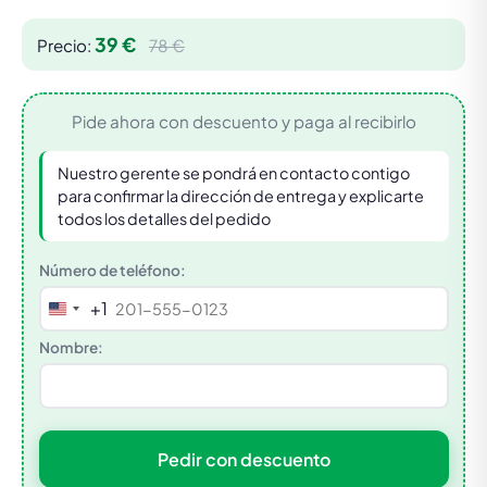
39 €
Precio:
78 €
Pide ahora con descuento y paga al recibirlo
Nuestro gerente se pondrá en contacto contigo
para confirmar la dirección de entrega y explicarte
todos los detalles del pedido
Número de teléfono:
+1
United
States
Nombre:
+1
Pedir con descuento