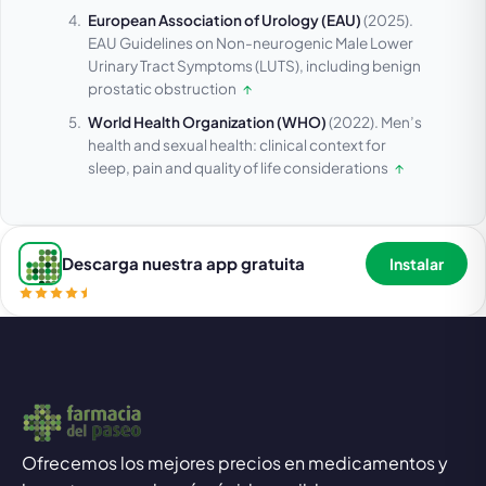
European Association of Urology (EAU)
(2025).
EAU Guidelines on Non-neurogenic Male Lower
Urinary Tract Symptoms (LUTS), including benign
prostatic obstruction
↑
World Health Organization (WHO)
(2022).
Men’s
health and sexual health: clinical context for
sleep, pain and quality of life considerations
↑
Descarga nuestra app gratuita
Instalar
Ofrecemos los mejores precios en medicamentos y