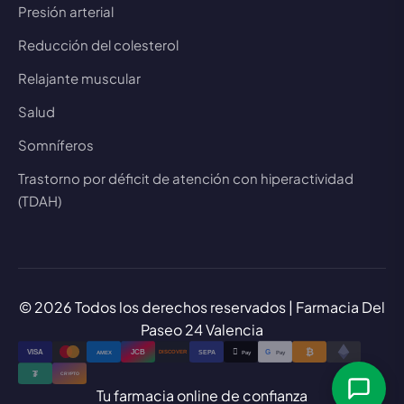
Presión arterial
Reducción del colesterol
Relajante muscular
Salud
Somníferos
Trastorno por déficit de atención con hiperactividad
(TDAH)
© 2026 Todos los derechos reservados | Farmacia Del
Paseo 24 Valencia
₿

VISA
JCB
G
AMEX
SEPA
Pay
Pay
DISCOVER
₮
CRYPTO
Tu farmacia online de confianza