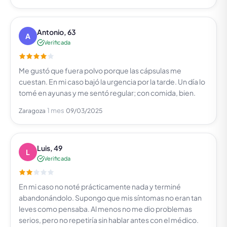
Antonio, 63
A
Verificada
Me gustó que fuera polvo porque las cápsulas me
cuestan. En mi caso bajó la urgencia por la tarde. Un día lo
tomé en ayunas y me sentó regular; con comida, bien.
1 mes
Zaragoza
09/03/2025
Luis, 49
L
Verificada
En mi caso no noté prácticamente nada y terminé
abandonándolo. Supongo que mis síntomas no eran tan
leves como pensaba. Al menos no me dio problemas
serios, pero no repetiría sin hablar antes con el médico.