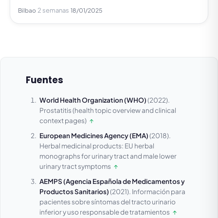
2 semanas
Bilbao
18/01/2025
Fuentes
World Health Organization (WHO)
(2022).
Prostatitis (health topic overview and clinical
context pages)
↑
European Medicines Agency (EMA)
(2018).
Herbal medicinal products: EU herbal
monographs for urinary tract and male lower
urinary tract symptoms
↑
AEMPS (Agencia Española de Medicamentos y
Productos Sanitarios)
(2021).
Información para
pacientes sobre síntomas del tracto urinario
inferior y uso responsable de tratamientos
↑