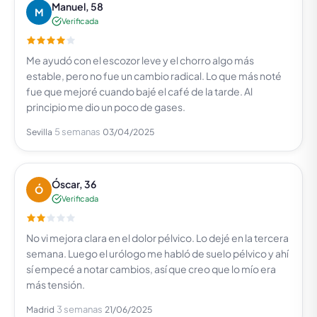
Manuel, 58
M
Verificada
Me ayudó con el escozor leve y el chorro algo más
estable, pero no fue un cambio radical. Lo que más noté
fue que mejoré cuando bajé el café de la tarde. Al
principio me dio un poco de gases.
5 semanas
Sevilla
03/04/2025
Óscar, 36
Ó
Verificada
No vi mejora clara en el dolor pélvico. Lo dejé en la tercera
semana. Luego el urólogo me habló de suelo pélvico y ahí
sí empecé a notar cambios, así que creo que lo mío era
más tensión.
3 semanas
Madrid
21/06/2025