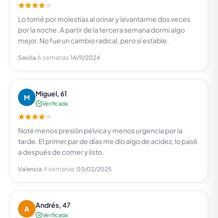
Lo tomé por molestias al orinar y levantarme dos veces
por la noche. A partir de la tercera semana dormí algo
mejor. No fue un cambio radical, pero sí estable.
6 semanas
Sevilla
14/11/2024
Miguel, 61
M
Verificada
Noté menos presión pélvica y menos urgencia por la
tarde. El primer par de días me dio algo de acidez, lo pasé
a después de comer y listo.
4 semanas
Valencia
03/02/2025
Andrés, 47
A
Verificada