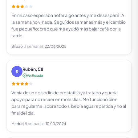
En mi caso esperaba notar algo antes y me desesperé. A
la semana no vi nada. Seguí dos semanas más y el cambio
fue pequeño; creo que me ayudó más bajar café por la
tarde.
3 semanas
Bilbao
22/06/2025
Rubén, 58
R
Verificada
Venía de un episodio de prostatitis ya tratado y quería
apoyo para no recaer en molestias. Me funcionó bien
para regularme, sobre todo si bebía agua repartida y no al
final del día.
8 semanas
Madrid
10/10/2024