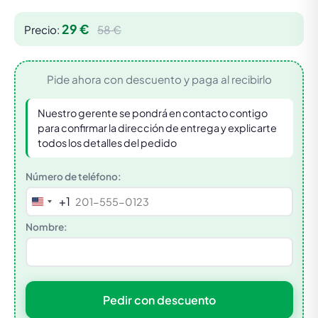
29 €
Precio:
58 €
Pide ahora con descuento y paga al recibirlo
Nuestro gerente se pondrá en contacto contigo
para confirmar la dirección de entrega y explicarte
todos los detalles del pedido
Número de teléfono:
+1
United
States
Nombre:
+1
Pedir con descuento