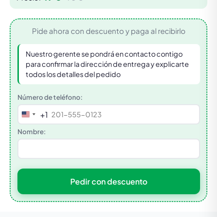
Pide ahora con descuento y paga al recibirlo
Nuestro gerente se pondrá en contacto contigo
para confirmar la dirección de entrega y explicarte
todos los detalles del pedido
Número de teléfono:
+1
United
States
Nombre:
+1
Pedir con descuento