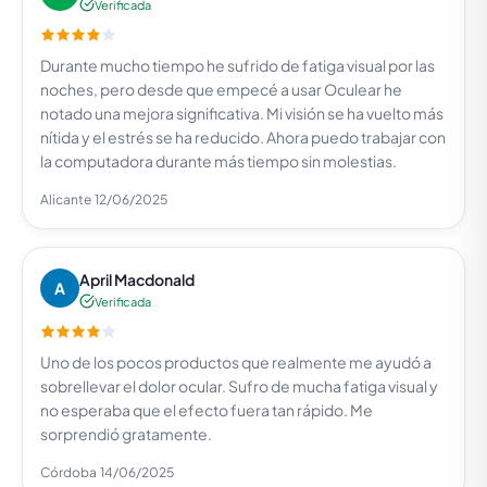
Verificada
Durante mucho tiempo he sufrido de fatiga visual por las
noches, pero desde que empecé a usar Oculear he
notado una mejora significativa. Mi visión se ha vuelto más
nítida y el estrés se ha reducido. Ahora puedo trabajar con
la computadora durante más tiempo sin molestias.
Alicante
12/06/2025
April Macdonald
A
Verificada
Uno de los pocos productos que realmente me ayudó a
sobrellevar el dolor ocular. Sufro de mucha fatiga visual y
no esperaba que el efecto fuera tan rápido. Me
sorprendió gratamente.
Córdoba
14/06/2025