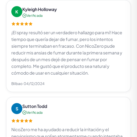
Kyleigh Holloway
K
Verificada
¡El spray resultó ser un verdadero hallazgo para mí! Hace
tiempo que quería dejar de fumar, pero los intentos
siempre terminaban en fracaso. Con NicoZero pude
reducir mis ansias de fumar durante la primera semana y
después de un mes dejé de pensar en fumar por
completo. Me gustó que el producto sea natural y
cómodo de usar en cualquier situación.
Bilbao
04/12/2024
Sutton Todd
S
Verificada
NicoZero me ha ayudado a reducir la irritación y el
nerviosismo que solían atormentarme cuando intentaba