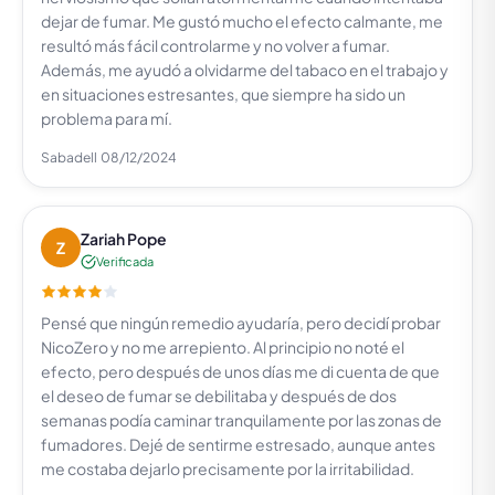
dejar de fumar. Me gustó mucho el efecto calmante, me
resultó más fácil controlarme y no volver a fumar.
Además, me ayudó a olvidarme del tabaco en el trabajo y
en situaciones estresantes, que siempre ha sido un
problema para mí.
Sabadell
08/12/2024
Zariah Pope
Z
Verificada
Pensé que ningún remedio ayudaría, pero decidí probar
NicoZero y no me arrepiento. Al principio no noté el
efecto, pero después de unos días me di cuenta de que
el deseo de fumar se debilitaba y después de dos
semanas podía caminar tranquilamente por las zonas de
fumadores. Dejé de sentirme estresado, aunque antes
me costaba dejarlo precisamente por la irritabilidad.