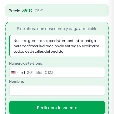
39 €
Precio:
78 €
Pide ahora con descuento y paga al recibirlo
Nuestro gerente se pondrá en contacto contigo
para confirmar la dirección de entrega y explicarte
todos los detalles del pedido
Número de teléfono:
+1
United
States
Nombre:
+1
Pedir con descuento